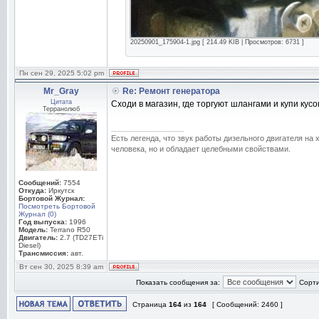
20250901_175904-1.jpg [ 214.49 KIB | Просмотров: 6731 ]
Пн сен 29, 2025 5:02 pm
Mr_Gray
Re: Ремонт генератора
Цитата
Сходи в магазин, где торгуют шлангами и купи кусо
Терранолюб
_________________
Есть легенда, что звук работы дизельного двигателя на
человека, но и обладает целебными свойствами.
Сообщений:
7554
Откуда:
Иркутск
Бортовой Журнал:
Посмотреть Бортовой
Журнал (0)
Год выпуска:
1996
Модель:
Terrano R50
Двигатель:
2.7 (TD27ETi
Diesel)
Трансмиссия:
авт.
Вт сен 30, 2025 8:39 am
Показать сообщения за:
Сорти
Страница
164
из
164
[ Сообщений: 2460 ]