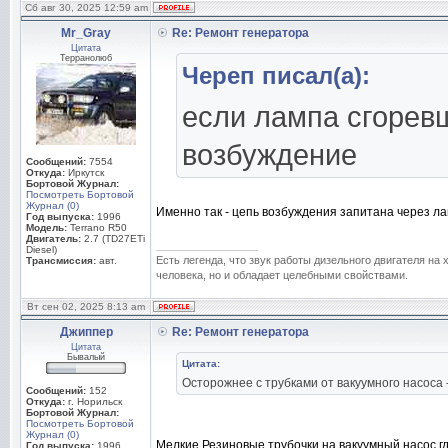
Сб авг 30, 2025 12:59 am
Mr_Gray
Re: Ремонт генератора
Цитата
Терранолюб
Череп писал(а):
если лампа сгоревш
возбуждение
Сообщений:
7554
Откуда:
Иркутск
Бортовой Журнал:
Посмотреть Бортовой
Журнал (0)
Именно так - цепь возбуждения запитана через ла
Год выпуска:
1996
Модель:
Terrano R50
Двигатель:
2.7 (TD27ETi
_________________
Diesel)
Есть легенда, что звук работы дизельного двигателя на
Трансмиссия:
авт.
человека, но и обладает целебными свойствами.
Вт сен 02, 2025 8:13 am
Джиппер
Re: Ремонт генератора
Цитата
Бывалый
Цитата:
Осторожнее с трубками от вакуумного насоса 
Сообщений:
152
Откуда:
г. Норильск
Бортовой Журнал:
Посмотреть Бортовой
Журнал (0)
Мелкие Резиновые трубочки на вакуумный насос гд
Год выпуска:
1996