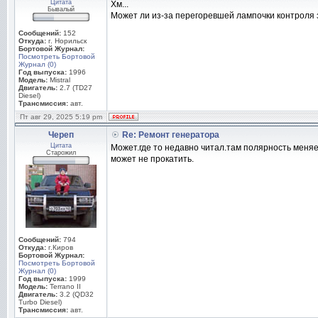
Цитата
Хм...
Бывалый
Может ли из-за перегоревшей лампочки контроля 
Сообщений:
152
Откуда:
г. Норильск
Бортовой Журнал:
Посмотреть Бортовой
Журнал (0)
Год выпуска:
1996
Модель:
Mistral
Двигатель:
2.7 (TD27
Diesel)
Трансмиссия:
авт.
Пт авг 29, 2025 5:19 pm
Череп
Re: Ремонт генератора
Цитата
Может.где то недавно читал.там полярность меняе
Старожил
может не прокатить.
Сообщений:
794
Откуда:
г.Киров
Бортовой Журнал:
Посмотреть Бортовой
Журнал (0)
Год выпуска:
1999
Модель:
Terrano II
Двигатель:
3.2 (QD32
Turbo Diesel)
Трансмиссия:
авт.