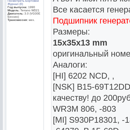
Посмотреть Бортовой
Журнал (0)
Все касается гене
Год выпуска:
1990
Модель:
Terrano WD21
Двигатель:
3.0 (VG30E
Бензин)
Подшипник генерат
Трансмиссия:
мех.
Размеры:
15x35x13 mm
оригинальный номе
Аналоги:
[HI] 6202 NCD, ,
[NSK] B15-69T12D
качеству! до 200руб
WR3M 806, -803
[MI] S930P18301, -1