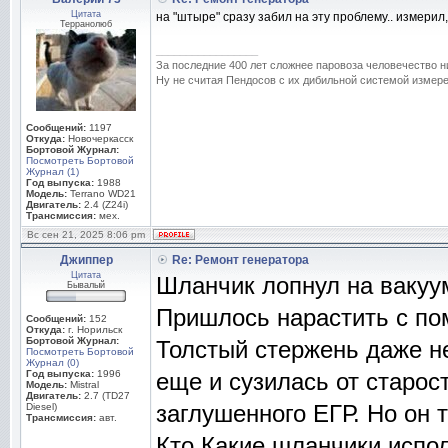
Цитата
на "штыре" сразу забил на эту проблему.. измерил,
Терранолюб
_________________
За последние 400 лет сложнее паровоза человечество н
Ну не считая Пендосов с их дибильной системой измере
Сообщений:
1197
Откуда:
Новочеркасск
Бортовой Журнал:
Посмотреть Бортовой
Журнал (1)
Год выпуска:
1988
Модель:
Terrano WD21
Двигатель:
2.4 (Z24i)
Трансмиссия:
мех.
Вс сен 21, 2025 8:06 pm
Джиппер
Re: Ремонт генератора
Цитата
Шланчик лопнул на вакуум
Бывалый
Пришлось нарастить с по
Сообщений:
152
Откуда:
г. Норильск
Бортовой Журнал:
Толстый стержень даже не
Посмотреть Бортовой
Журнал (0)
Год выпуска:
1996
еще и сузилась от старост
Модель:
Mistral
Двигатель:
2.7 (TD27
заглушенного ЕГР. Но он 
Diesel)
Трансмиссия:
авт.
Кто Какие шланчики испо