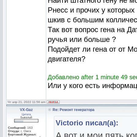
Найти штатного гену не мо
Рнесс и прочих у которых
шкив с большим колличес
Так вот вопрос гена на Д
ручья или больше ?
Подойдет ли гена от от 
двигателя?
Добавлено after 1 minute 49 se
Или у кого есть информа
Чт апр 21, 2022 11:56 am
VX-Gaz
Re: Ремонт генератора
Цитата
Бывалый
Victorio писал(а):
Сообщений:
163
Откуда:
г. Омск
А вот и мои пять ко
Бортовой Журнал: