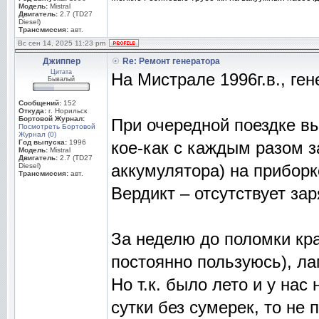
Модель:
Mistral
Двигатель:
2.7 (TD27
Diesel)
Трансмиссия:
авт.
Вс сен 14, 2025 11:23 pm
Джиппер
Re: Ремонт генератора
Цитата
На Мистрале 1996г.в., ген
Бывалый
Сообщений:
152
Откуда:
г. Норильск
Бортовой Журнал:
При очередной поездке вы
Посмотреть Бортовой
Журнал (0)
Год выпуска:
1996
кое-как с каждым разом з
Модель:
Mistral
Двигатель:
2.7 (TD27
аккумулятора) на приборк
Diesel)
Трансмиссия:
авт.
Вердикт – отсутствует за
За неделю до поломки кр
постоянно пользуюсь), л
Но т.к. было лето и у на
сутки без сумерек, то не 