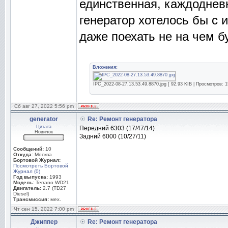
единственная, каждоднев
генератор хотелось бы с 
даже поехать не на чем бу
Вложения:
IPC_2022-08-27.13.53.49.8870.jpg [ 92.93 KIB | Просмотров: 1
Сб авг 27, 2022 5:56 pm
generator
Re: Ремонт генератора
Цитата
Передний 6303 (17/47/14)
Новичок
Задний 6000 (10/27/11)
Сообщений:
10
Откуда:
Москва
Бортовой Журнал:
Посмотреть Бортовой
Журнал (0)
Год выпуска:
1993
Модель:
Terrano WD21
Двигатель:
2.7 (TD27
Diesel)
Трансмиссия:
мех.
Чт сен 15, 2022 7:00 pm
Джиппер
Re: Ремонт генератора