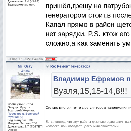
Двигатель:
2.4 (KA24)
пришёл,грешу на патрубок
Трансмиссия:
мех.
генератором стоит,в после
Капал прямо в район щето
нет зарядки. P.S. ктож ег
сложно,а как заменить ума
Чт мар 17, 2022 1:43 am
Mr_Gray
Re: Ремонт генератора
Цитата
Терранолюб
Владимир Ефремов пи
Вуаля,15,15-14,8!!!
Сообщений:
7554
Откуда:
Иркутск
Сильно много, что-то с регулятором напряжения не
Бортовой Журнал:
Посмотреть Бортовой
Журнал (0)
_________________
Год выпуска:
1996
Есть легенда, что звук работы дизельного двигателя на
Модель:
Terrano R50
человека, но и обладает целебными свойствами.
Двигатель:
2.7 (TD27ETi
Diesel)