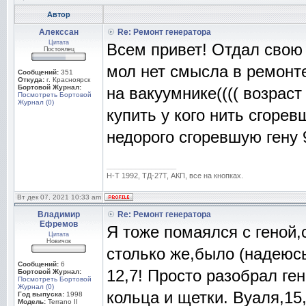
Автор
Алекссан
Re: Ремонт генератора
Цитата
Всем привет! Отдал свою 
Постоялец
мол нет смысла в ремонте
Сообщений:
351
Откуда:
г. Красноярск
Бортовой Журнал:
на вакуумнике(((( возраст
Посмотреть Бортовой
Журнал (0)
купить у кого нить сгорев
недорого сгоревшую гену 
_________________
Н-Т 1992, ТД-27Т, АКП, все на кнопках.
Вт дек 07, 2021 10:33 am
Владимир
Re: Ремонт генератора
Ефремов
Я тоже помаялся с геной,
Цитата
Новичок
столько же,было (надеюсь
Сообщений:
6
12,7! Просто разобрал г
Бортовой Журнал:
Посмотреть Бортовой
Журнал (0)
кольца и щетки. Вуаля,15,
Год выпуска:
1998
Модель:
Terrano II