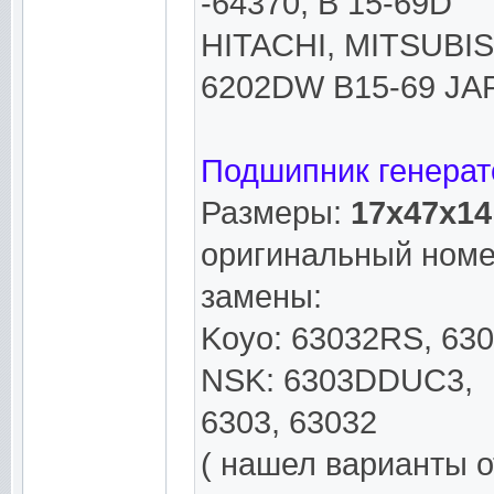
-64370, B 15-69D
HITACHI, MITSUBIS
6202DW B15-69 JAP
Подшипник генерат
Размеры:
17x47x1
оригинальный номе
замены:
Koyo: 63032RS, 63
NSK: 6303DDUC3,
6303, 63032
( нашел варианты о