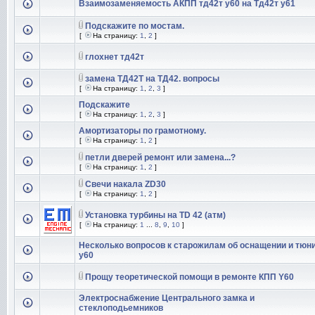
Взаимозаменяемость АКПП тд42т у60 на Тд42т у61
Подскажите по мостам.
[
На страницу:
1
,
2
]
глохнет тд42т
замена ТД42Т на ТД42. вопросы
[
На страницу:
1
,
2
,
3
]
Подскажите
[
На страницу:
1
,
2
,
3
]
Амортизаторы по грамотному.
[
На страницу:
1
,
2
]
петли дверей ремонт или замена...?
[
На страницу:
1
,
2
]
Свечи накала ZD30
[
На страницу:
1
,
2
]
Установка турбины на ТD 42 (атм)
[
На страницу:
1
...
8
,
9
,
10
]
Несколько вопросов к старожилам об оснащении и тюн
y60
Прощу теоретической помощи в ремонте КПП Y60
Электроснабжение Центрального замка и
стеклоподьемников