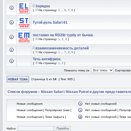
Зарядка
[
На страницу:
1
...
6
,
7
,
8
]
Тугой руль Safari 61
поставил на RD28t турбу от бычка.
[
На страницу:
1
,
2
,
3
]
взаимозаменяемость деталей
[
На страницу:
1
...
7
,
8
,
9
]
Течь антифриза
[
На страницу:
1
,
2
]
Показать темы за:
Сортироват
Страница
1
из
14
[ Тем: 685 ]
Список форумов
»
Nissan Safari / Nissan Patrol и другие представител
Новые сообщения
Нет новых сообщений
Новые сообщения [ Популярная тема ]
Нет новых сообщений [ Популяр
Новые сообщения [ Тема закрыта ]
Нет новых сообщений [ Тема за
Найти: