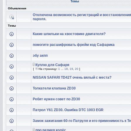
Темы
Объявления
Отключена возможность регистраций и восстановлени
пароля.
Темы
Какие шпильки на хвостовике двигателя?
помогите расшифровать фрейм код Сафарика
эбу акпп
Куплю для Сафаря
[
На страницу:
1
...
18
,
19
,
20
]
NISSAN SAFARI TD42T очень вялый с места?
Толкатели клапана ZD30
Ребят нужен совет по ZD30
Патрол Y61 ZD30. Ошибка DTC 1003 EGR
Замок зажигания 60-го Патруля и его применимость к Т
про размер колёс