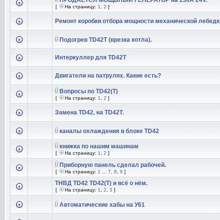
ПРОДАЁТСЯ МОЩЬНЫЙ ГЕНЕРАТОР на 130А 24V.
[
На страницу:
1
,
2
]
Ремонт коробки отбора мощности механической лебедк
Подогрев TD42T (врезка котла).
Интеркуллер для TD42T
Двигатели на патрулях. Какие есть?
Вопросы по TD42(T)
[
На страницу:
1
,
2
]
Замена TD42, на TD42T.
каналы охлаждения в блоке TD42
книжка по нашим машинам
[
На страницу:
1
,
2
]
Приборную панель сделал рабочей.
[
На страницу:
1
...
7
,
8
,
9
]
ТНВД TD42 TD42(T) и всё о нём.
[
На страницу:
1
,
2
,
3
]
Автоматические хабы на У61