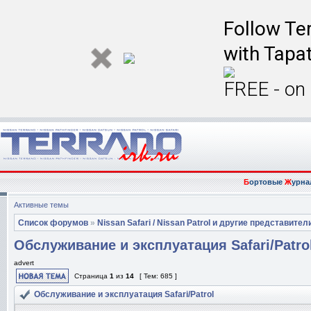
Follow Ter
with Tapat
FREE - on
Б
ортовые
Ж
урна
Активные темы
Список форумов
»
Nissan Safari / Nissan Patrol и другие представител
Обслуживание и эксплуатация Safari/Patro
advert
Страница
1
из
14
[ Тем: 685 ]
Обслуживание и эксплуатация Safari/Patrol