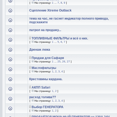
[
На страницу:
1
...
7
,
8
,
9
]
Сцепление Xtreme Outback
тема на час, не гаснет индикатор полного привода,
подскажите
патрол на продажу...
ТОПЛИВНЫЕ ФИЛЬТРЫ и всё о них.
[
На страницу:
1
...
5
,
6
,
7
]
Дренаж люка
Продам для Сафаря
[
На страницу:
1
...
25
,
26
,
27
]
Маслофильтры
[
На страницу:
1
,
2
,
3
,
4
]
Крестовины кардана.
АКПП Safari
[
На страницу:
1
,
2
]
расход толива??
[
На страницу:
1
,
2
,
3
,
4
]
Выбор ГЕНЕРАТОРА
[
На страницу:
1
,
2
]