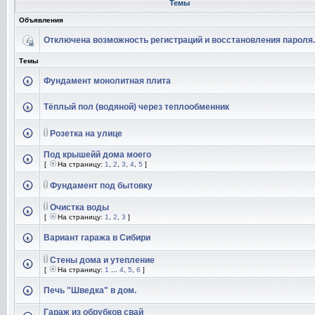
Темы
Объявления
Отключена возможность регистраций и восстановления пароля.
Темы
Фундамент монолитная плита
Тёплый пол (водяной) через теплообменник
Розетка на улице
Под крышейй дома моего
[
На страницу:
1
,
2
,
3
,
4
,
5
]
Фундамент под бытовку
Очистка воды
[
На страницу:
1
,
2
,
3
]
Вариант гаража в Сибири
Стены дома и утепление
[
На страницу:
1
...
4
,
5
,
6
]
Печь "Шведка" в дом.
Гараж из обрубков свай