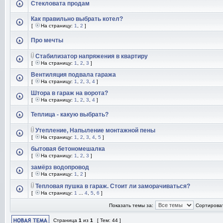
Стекловата продам
Как правильно выбрать котел?
[
На страницу:
1
,
2
]
Про мечты
Стабилизатор напряжения в квартиру
[
На страницу:
1
,
2
,
3
]
Вентиляция подвала гаража
[
На страницу:
1
,
2
,
3
,
4
]
Штора в гараж на ворота?
[
На страницу:
1
,
2
,
3
,
4
]
Теплица - какую выбрать?
Утепление, Напыление монтажной пены
[
На страницу:
1
,
2
,
3
,
4
,
5
]
бытовая бетономешалка
[
На страницу:
1
,
2
,
3
]
замёрз водопровод
[
На страницу:
1
,
2
]
Тепловая пушка в гараж. Стоит ли заморачиваться?
[
На страницу:
1
...
4
,
5
,
6
]
Показать темы за:
Сортироват
Страница
1
из
1
[ Тем: 44 ]