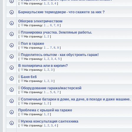
[
На страницу:
1
,
2
,
3
,
4
]
Барнаульские термодвери - что скажете за них ?
Обогрев электричеством
[
На страницу:
1
...
6
,
7
,
8
]
Планировка участка. Земляные работы.
[
На страницу:
1
,
2
]
Пол в гараже
[
На страницу:
1
...
7
,
8
,
9
]
Поделитесь опытом - как обустроить гараж!
[
На страницу:
1
,
2
,
3
,
4
,
5
]
В полкирпича или в кирпич?
[
На страницу:
1
,
2
,
3
]
Баня 6x6
[
На страницу:
1
,
2
,
3
]
Оборудование гаража/мастерской
[
На страницу:
1
...
5
,
6
,
7
]
Солнечные батареи в доме, на даче, в походе и даже машине.
[
На страницу:
1
,
2
]
Проблема с крышей на гараже
[
На страницу:
1
,
2
]
Нужна консультация сантехника
[
На страницу:
1
,
2
,
3
,
4
]