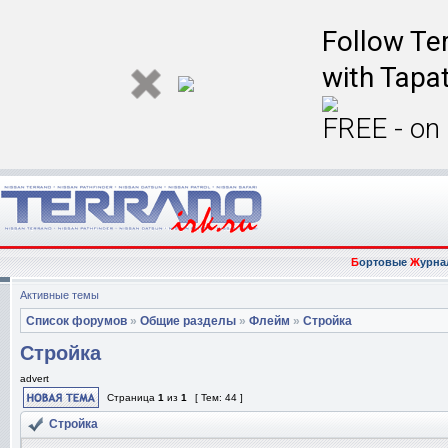
Follow Ter
with Tapat
FREE - on
Б
ортовые
Ж
урна
Активные темы
Список форумов
»
Общие разделы
»
Флейм
»
Стройка
Стройка
advert
Страница
1
из
1
[ Тем: 44 ]
Стройка