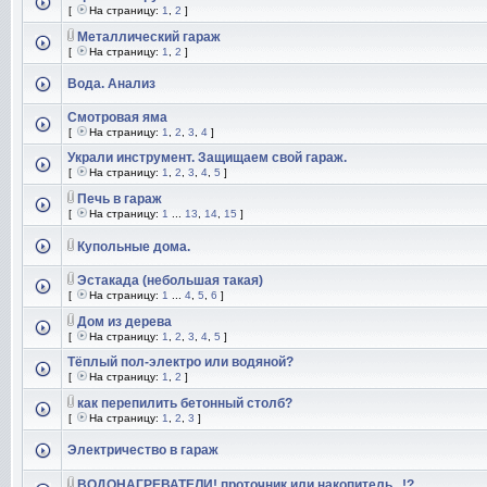
[
На страницу:
1
,
2
]
Металлический гараж
[
На страницу:
1
,
2
]
Вода. Анализ
Смотровая яма
[
На страницу:
1
,
2
,
3
,
4
]
Украли инструмент. Защищаем свой гараж.
[
На страницу:
1
,
2
,
3
,
4
,
5
]
Печь в гараж
[
На страницу:
1
...
13
,
14
,
15
]
Купольные дома.
Эстакада (небольшая такая)
[
На страницу:
1
...
4
,
5
,
6
]
Дом из дерева
[
На страницу:
1
,
2
,
3
,
4
,
5
]
Тёплый пол-электро или водяной?
[
На страницу:
1
,
2
]
как перепилить бетонный столб?
[
На страницу:
1
,
2
,
3
]
Электричество в гараж
ВОДОНАГРЕВАТЕЛИ! проточник или накопитель...!?