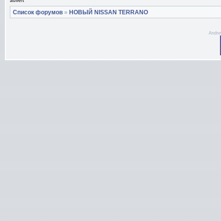
advert
Список форумов
»
НОВЫЙ NISSAN TERRANO
Andre