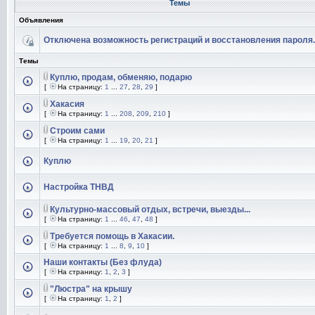
Темы
Объявления
Отключена возможность регистраций и восстановления пароля.
Темы
Куплю, продам, обменяю, подарю
[
На страницу:
1
...
27
,
28
,
29
]
Хакасия
[
На страницу:
1
...
208
,
209
,
210
]
Строим сами
[
На страницу:
1
...
19
,
20
,
21
]
Куплю
Настройка ТНВД
Культурно-массовый отдых, встречи, выезды...
[
На страницу:
1
...
46
,
47
,
48
]
Требуется помощь в Хакасии.
[
На страницу:
1
...
8
,
9
,
10
]
Наши контакты (Без флуда)
[
На страницу:
1
,
2
,
3
]
"Люстра" на крышу
[
На страницу:
1
,
2
]