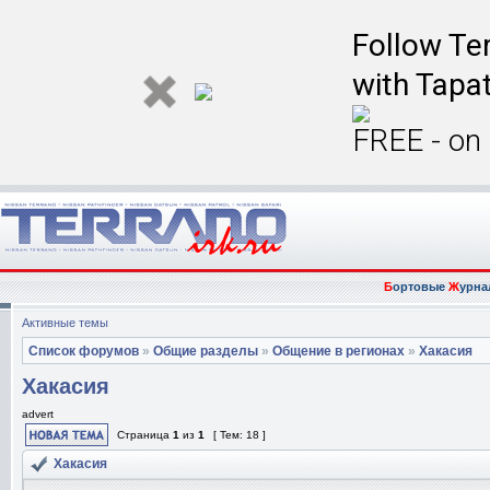
Follow Ter
with Tapat
FREE - on
Б
ортовые
Ж
урна
Активные темы
Список форумов
»
Общие разделы
»
Общение в регионах
»
Хакасия
Хакасия
advert
Страница
1
из
1
[ Тем: 18 ]
Хакасия