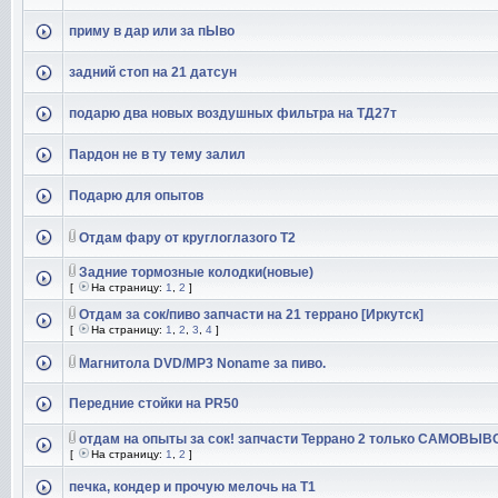
приму в дар или за пЫво
задний стоп на 21 датсун
подарю два новых воздушных фильтра на ТД27т
Пардон не в ту тему залил
Подарю для опытов
Отдам фару от круглоглазого Т2
Задние тормозные колодки(новые)
[
На страницу:
1
,
2
]
Отдам за сок/пиво запчасти на 21 террано [Иркутск]
[
На страницу:
1
,
2
,
3
,
4
]
Магнитола DVD/MP3 Noname за пиво.
Передние стойки на PR50
отдам на опыты за сок! запчасти Террано 2 только САМОВЫВ
[
На страницу:
1
,
2
]
печка, кондер и прочую мелочь на Т1