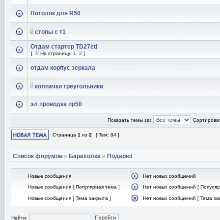
Потолок для R50
стопы с т1
Отдам стартер TD27eti
[
На страницу:
1
,
2
]
отдам корпус зеркала
колпачки треугольники
эл проводка пр50
Показать темы за:
Сортироват
Страница
1
из
2
[ Тем: 84 ]
Список форумов
»
Барахолка
»
Подарю!
Новые сообщения
Нет новых сообщений
Новые сообщения [ Популярная тема ]
Нет новых сообщений [ Популяр
Новые сообщения [ Тема закрыта ]
Нет новых сообщений [ Тема за
Найти: