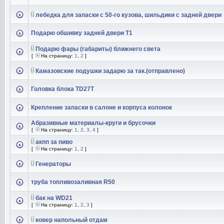
лебедка для запаски с 50-го кузова, шильдики с задней двери
Подарю обшивку задней двери Т1
Подарю фары (габариты) ближнего света
[
На страницу:
1
,
2
]
Камазовские подушки задарю за так.(отправлено)
Головка блока TD27T
Крепление запаски в салоне и корпуса колонок
Абразивные материалы-круги и брусочки
[
На страницу:
1
,
2
,
3
,
4
]
акпп за пиво
[
На страницу:
1
,
2
]
Генераторы
труба топливозаливная R50
бак на WD21
[
На страницу:
1
,
2
,
3
]
ковер напольный отдам