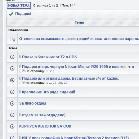
Страница
1
из
2
[ Тем: 84 ]
Подарю!
Темы
Объявления
Отключена возможность регистраций и восстановления пароля.
Темы
Полка в багажник от Т2 в СПб.
Подарю дверь черную Nissan Mistral R20 1995 и еще кое-что
[
На страницу:
1
,
2
]
Подарю или отдам даром. Бесплатные з/ч от kazino.
[
На страницу:
1
...
27
,
28
,
29
]
Крепление 3го ряда сидений
За пиво отдам
отдам за так(отдадено)
КОРПУСА КОЛОНОК ЗА СОК
ИЩУ диск родной на Nissan Mistral/Terrano 2 (размер R15)