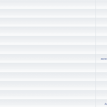
желе
А