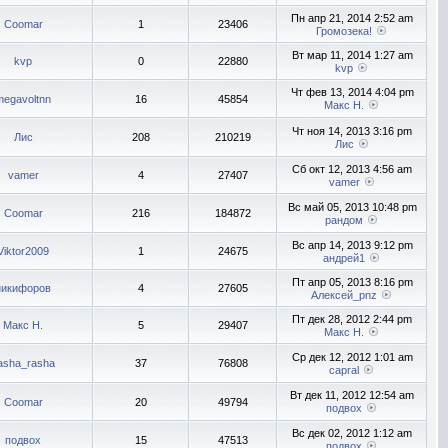
Пн апр 21, 2014 2:52 am
Coomar
1
23406
Громозека!
Вт мар 11, 2014 1:27 am
kvp
0
22880
kvp
Чт фев 13, 2014 4:04 pm
megavoltnn
16
45854
Макс Н.
Чт ноя 14, 2013 3:16 pm
Лис
208
210219
Лис
Сб окт 12, 2013 4:56 am
vamer
4
27407
vamer
Вс май 05, 2013 10:48 pm
Coomar
216
184872
рандом
Вс апр 14, 2013 9:12 pm
Viktor2009
1
24675
андрей1
Пт апр 05, 2013 8:16 pm
никифоров
4
27605
Алексей_pnz
Пт дек 28, 2012 2:44 pm
Макс Н.
5
29407
Макс Н.
Ср дек 12, 2012 1:01 am
asha_rasha
37
76808
capral
Вт дек 11, 2012 12:54 am
Coomar
20
49794
подвох
Вс дек 02, 2012 1:12 am
подвох
15
47513
подвох