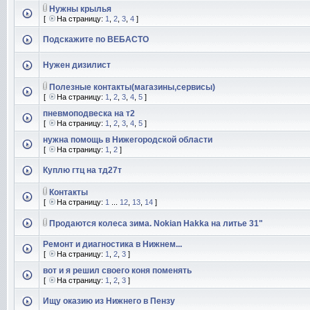
Нужны крылья
[
На страницу:
1
,
2
,
3
,
4
]
Подскажите по ВЕБАСТО
Нужен дизилист
Полезные контакты(магазины,сервисы)
[
На страницу:
1
,
2
,
3
,
4
,
5
]
пневмоподвеска на т2
[
На страницу:
1
,
2
,
3
,
4
,
5
]
нужна помощь в Нижегородской области
[
На страницу:
1
,
2
]
Куплю гтц на тд27т
Контакты
[
На страницу:
1
...
12
,
13
,
14
]
Продаются колеса зима. Nokian Hakka на литье 31"
Ремонт и диагностика в Нижнем...
[
На страницу:
1
,
2
,
3
]
вот и я решил своего коня поменять
[
На страницу:
1
,
2
,
3
]
Ищу оказию из Нижнего в Пензу