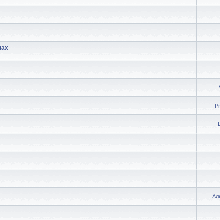
нах
P
Ал