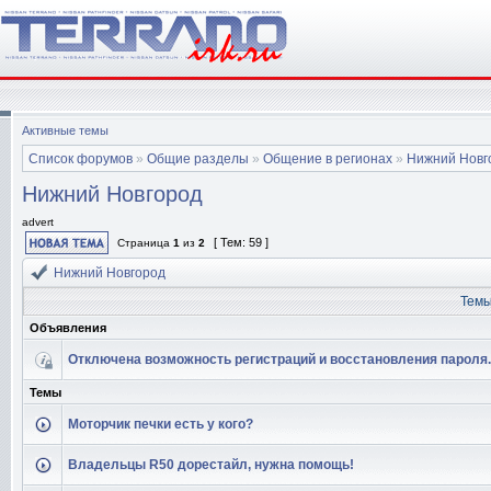
Активные темы
Список форумов
»
Общие разделы
»
Общение в регионах
»
Нижний Новг
Нижний Новгород
advert
[ Тем: 59 ]
Страница
1
из
2
Нижний Новгород
Тем
Объявления
Отключена возможность регистраций и восстановления пароля.
Темы
Моторчик печки есть у кого?
Владельцы R50 дорестайл, нужна помощь!