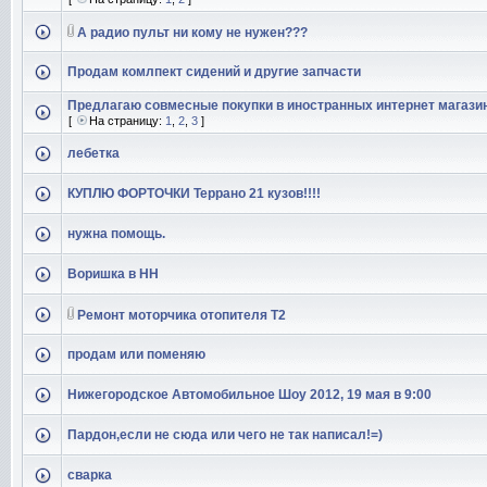
А радио пульт ни кому не нужен???
Продам комлпект сидений и другие запчасти
Предлагаю совмесные покупки в иностранных интернет магази
[
На страницу:
1
,
2
,
3
]
лебетка
КУПЛЮ ФОРТОЧКИ Террано 21 кузов!!!!
нужна помощь.
Воришка в НН
Ремонт моторчика отопителя Т2
продам или поменяю
Нижегородское Автомобильное Шоу 2012, 19 мая в 9:00
Пардон,если не сюда или чего не так написал!=)
сварка