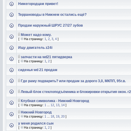
Нижегородцам привет!
Террановоды в Нижнем остались ещё?
Продам наружный ШРУС 27/27 зубов
Может надо кому.
[
На страницу:
1
,
2
,
3
,
4
]
Ищу двигатель z24i
запчасти на wd21 пятидверка
[
На страницу:
1
,
2
]
сиденья wd 21 продам
Где раму подварить? или продам за дорого 3,0, МКПП, 95г.в.
Левый блок стеклоподъёмника и блокировки открытия окон. r
Клубная символика - Нижний Новгород
[
На страницу:
1
...
12
,
13
,
14
]
Нижний Новгород
[
На страницу:
1
...
18
,
19
,
20
]
у меня родился сын
[
На страницу:
1
,
2
]