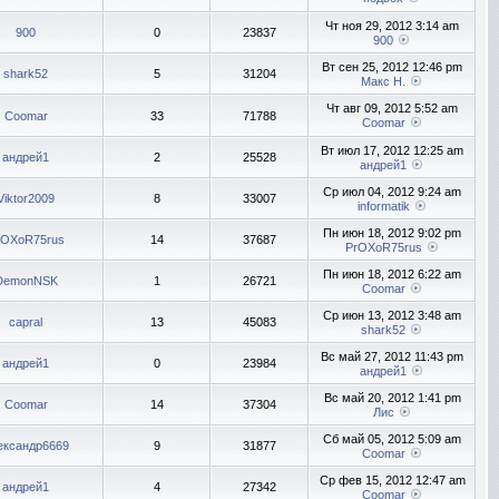
Чт ноя 29, 2012 3:14 am
900
0
23837
900
Вт сен 25, 2012 12:46 pm
shark52
5
31204
Макс Н.
Чт авг 09, 2012 5:52 am
Coomar
33
71788
Coomar
Вт июл 17, 2012 12:25 am
андрей1
2
25528
андрей1
Ср июл 04, 2012 9:24 am
Viktor2009
8
33007
informatik
Пн июн 18, 2012 9:02 pm
rOXoR75rus
14
37687
PrOXoR75rus
Пн июн 18, 2012 6:22 am
DemonNSK
1
26721
Coomar
Ср июн 13, 2012 3:48 am
capral
13
45083
shark52
Вс май 27, 2012 11:43 pm
андрей1
0
23984
андрей1
Вс май 20, 2012 1:41 pm
Coomar
14
37304
Лис
Сб май 05, 2012 5:09 am
ександр6669
9
31877
Coomar
Ср фев 15, 2012 12:47 am
андрей1
4
27342
Coomar