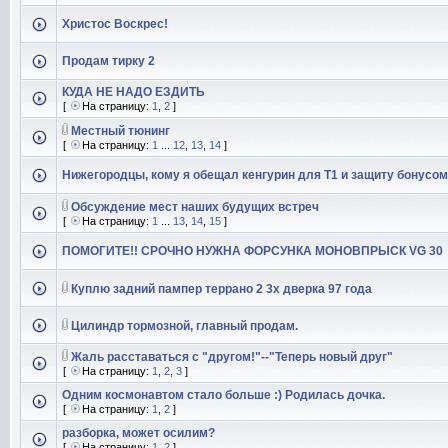
Христос Воскрес!
Продам тирку 2
КУДА НЕ НАДО ЕЗДИТЬ
[
На страницу:
1
,
2
]
Местный тюнинг
[
На страницу:
1
...
12
,
13
,
14
]
Нижегородцы, кому я обещал кенгурин для Т1 и защиту бонусо
Обсуждение мест наших будущих встреч
[
На страницу:
1
...
13
,
14
,
15
]
ПОМОГИТЕ!! СРОЧНО НУЖНА ФОРСУНКА МОНОВПРЫСК VG 30
Куплю задний пампер террано 2 3х дверка 97 года
Цилиндр тормозной, главный продам.
Жаль расставаться с "другом!"--"Теперь новый друг"
[
На страницу:
1
,
2
,
3
]
Одним космонавтом стало больше :) Родилась дочка.
[
На страницу:
1
,
2
]
разборка, может осилим?
[
На страницу:
1
,
2
]