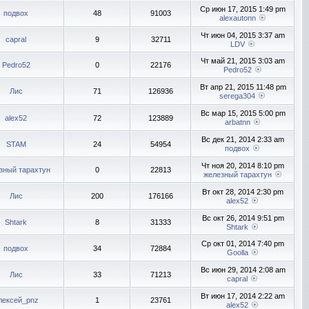
Ср июн 17, 2015 1:49 pm
подвох
48
91003
alexautonn
Чт июн 04, 2015 3:37 am
capral
9
32711
LDV
Чт май 21, 2015 3:03 am
Pedro52
0
22176
Pedro52
Вт апр 21, 2015 11:48 pm
Лис
71
126936
serega304
Вс мар 15, 2015 5:00 pm
alex52
72
123889
arbatnn
Вс дек 21, 2014 2:33 am
STAM
24
54954
подвох
Чт ноя 20, 2014 8:10 pm
зный тарахтун
0
22813
железный тарахтун
Вт окт 28, 2014 2:30 pm
Лис
200
176166
alex52
Вс окт 26, 2014 9:51 pm
Shtark
8
31333
Shtark
Ср окт 01, 2014 7:40 pm
подвох
34
72884
Goolla
Вс июн 29, 2014 2:08 am
Лис
33
71213
capral
Вт июн 17, 2014 2:22 am
лексей_pnz
1
23761
alex52