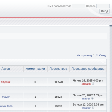
Имя пользователя
Пароль
На страницу
1
,
2
След.
Автор
Комментарии
Просмотров
Последнее сообщение
Чт янв 16, 2025 4:03 pm
Shpakk
0
306570
Shpakk
Пн сен 26, 2022 7:53 pm
maver
1
18622
maver
Вс июл 12, 2020 2:38 am
alexautonn
1
18893
swat69