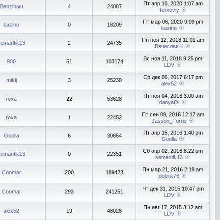
Пт апр 10, 2020 1:07 am
Benzinыч
4
24087
Ternoviy
Пт мар 06, 2020 9:09 pm
kazino
0
18209
kazino
Пн ноя 12, 2018 11:01 am
semantik13
2
24735
Вячеслав К
Вс ноя 11, 2018 9:25 pm
900
51
103174
LDV
Ср дек 06, 2017 6:17 pm
mikij
3
25230
alex52
Пт ноя 04, 2016 3:00 am
гоха
22
53628
danyaOl
Пт сен 09, 2016 12:17 am
гоха
1
22452
Jasson_Forris
Пт апр 15, 2016 1:40 pm
Goolla
6
30654
Goolla
Сб апр 02, 2016 8:22 pm
semantik13
0
22351
semantik13
Пн мар 21, 2016 2:19 am
Coomar
200
189423
dobrik76
Чт дек 31, 2015 10:47 pm
Coomar
293
241251
LDV
Пн авг 17, 2015 3:12 am
alex52
19
48028
LDV