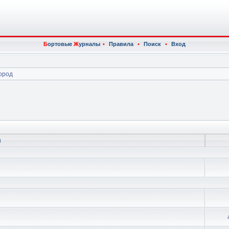
Б
ортовые
Ж
урналы
•
Правила
•
Поиск
•
Вход
ород
ы