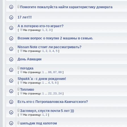
Помогите пожалуйста найти характеристику домкрата
17 лет!!!
А в лотерею кто-то играет?
[
На страницу:
1
,
2
,
3
]
Возник вопрос о покупке 2 машины в семью.
Nissan Note стоит ли рассматривать?
[
На страницу:
1
,
2
,
3
,
4
,
5
]
День Авиации
погодка
[
На страницу:
1
...
86
,
87
,
88
]
Shpakk`а - с днем рождения!
[
На страницу:
1
...
4
,
5
,
6
]
Топливо
[
На страницу:
1
...
22
,
23
,
24
]
Есть кто с Петропавловска-Камчатского?
Заглянул, спустя почти 5 лет )))
[
На страницу:
1
,
2
]
шильдик под капотом