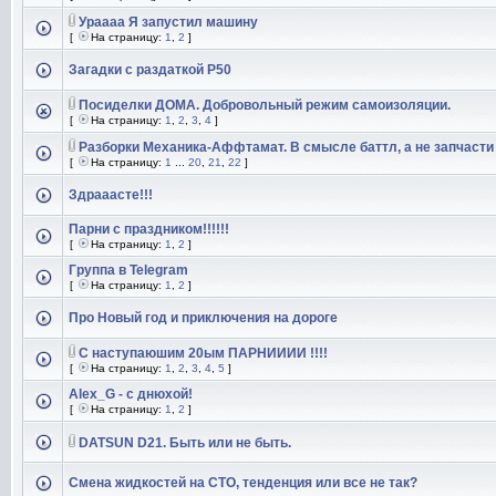
Ураааа Я запустил машину
[
На страницу:
1
,
2
]
Загадки с раздаткой Р50
Посиделки ДОМА. Добровольный режим самоизоляции.
[
На страницу:
1
,
2
,
3
,
4
]
Разборки Механика-Аффтамат. В смысле баттл, а не запчасти 
[
На страницу:
1
...
20
,
21
,
22
]
Здрааасте!!!
Парни с праздником!!!!!!
[
На страницу:
1
,
2
]
Группа в Telegram
[
На страницу:
1
,
2
]
Про Новый год и приключения на дороге
С наступаюшим 20ым ПАРНИИИИ !!!!
[
На страницу:
1
,
2
,
3
,
4
,
5
]
Alex_G - с днюхой!
[
На страницу:
1
,
2
]
DATSUN D21. Быть или не быть.
Смена жидкостей на СТО, тенденция или все не так?