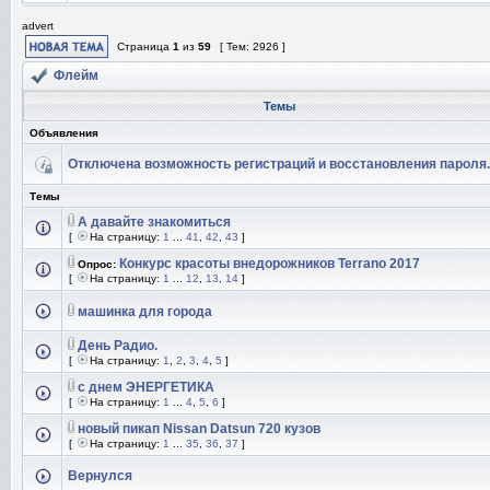
advert
Страница
1
из
59
[ Тем: 2926 ]
Флейм
Темы
Объявления
Отключена возможность регистраций и восстановления пароля.
Темы
А давайте знакомиться
[
На страницу:
1
...
41
,
42
,
43
]
Конкурс красоты внедорожников Terrano 2017
Опрос:
[
На страницу:
1
...
12
,
13
,
14
]
машинка для города
День Радио.
[
На страницу:
1
,
2
,
3
,
4
,
5
]
с днем ЭНЕРГЕТИКА
[
На страницу:
1
...
4
,
5
,
6
]
новый пикап Nissan Datsun 720 кузов
[
На страницу:
1
...
35
,
36
,
37
]
Вернулся