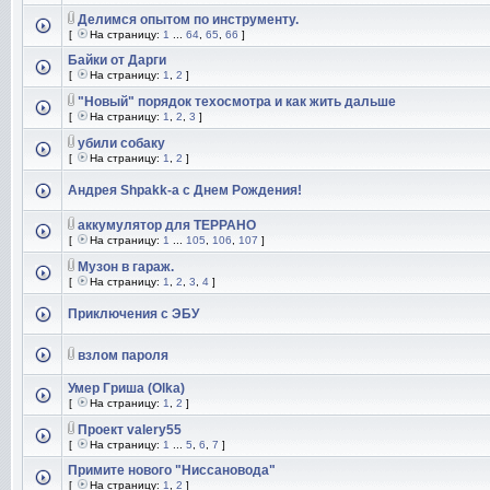
Делимся опытом по инструменту.
[
На страницу:
1
...
64
,
65
,
66
]
Байки от Дарги
[
На страницу:
1
,
2
]
"Новый" порядок техосмотра и как жить дальше
[
На страницу:
1
,
2
,
3
]
убили собаку
[
На страницу:
1
,
2
]
Андрея Shpakk-а с Днем Рождения!
аккумулятор для ТЕРРАНО
[
На страницу:
1
...
105
,
106
,
107
]
Музон в гараж.
[
На страницу:
1
,
2
,
3
,
4
]
Приключения с ЭБУ
взлом пароля
Умер Гриша (Olka)
[
На страницу:
1
,
2
]
Проект valery55
[
На страницу:
1
...
5
,
6
,
7
]
Примите нового "Ниссановода"
[
На страницу:
1
,
2
]