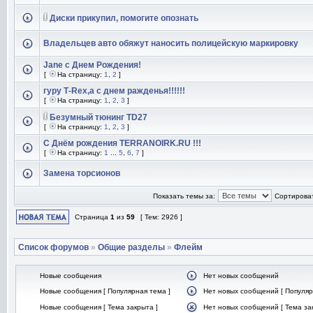
Диски прикупил, помогите опознать
Владельцев авто обяжут наносить полицейскую маркировку
Jane c Днем Рождения!
[
На страницу:
1
,
2
]
гуру Т-Rex,a c днем ражденья!!!!!!
[
На страницу:
1
,
2
,
3
]
Безумный тюнинг TD27
[
На страницу:
1
,
2
,
3
]
С Днём рождения TERRANOIRK.RU !!!
[
На страницу:
1
...
5
,
6
,
7
]
Замена торсионов
Показать темы за:
Сортироват
Страница
1
из
59
[ Тем: 2926 ]
Список форумов
»
Общие разделы
»
Флейм
Новые сообщения
Нет новых сообщений
Новые сообщения [ Популярная тема ]
Нет новых сообщений [ Популяр
Новые сообщения [ Тема закрыта ]
Нет новых сообщений [ Тема за