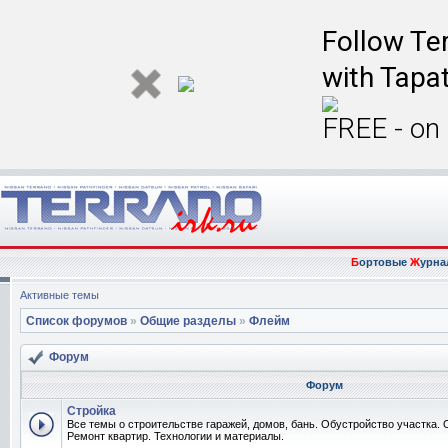
Follow Ter
with Tapat
FREE - on
Б
ортовые
Ж
урна
Активные темы
Список форумов
»
Общие разделы
»
Флейм
Форум
Форум
Стройка
Все темы о строительстве гаражей, домов, бань. Обустройство участка. 
Ремонт квартир. Технологии и материалы.