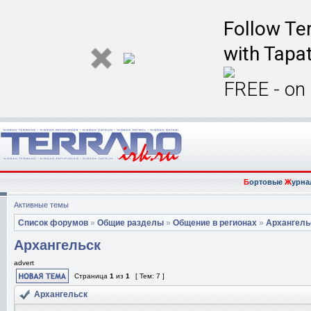
Follow Ter
with Tapat
FREE - on
Б
ортовые
Ж
урна
Активные темы
Список форумов
»
Общие разделы
»
Общение в регионах
»
Архангель
Архангельск
advert
Страница
1
из
1
[ Тем: 7 ]
Архангельск