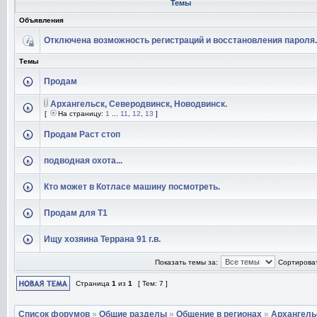
Темы
Объявления
Отключена возможность регистраций и восстановления пароля.
Темы
Продам
Архангельск, Северодвинск, Новодвинск.
[
На страницу:
1
...
11
,
12
,
13
]
Продам Раст стоп
подводная охота...
Кто может в Котласе машину посмотреть.
Продам для Т1
Ищу хозяина Террана 91 г.в.
Показать темы за:
Сортироват
Страница
1
из
1
[ Тем: 7 ]
Список форумов
»
Общие разделы
»
Общение в регионах
»
Архангель