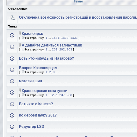
Темы
Объявления
Отключена возможность регистраций и восстановления пароля.
Темы
Красноярск
[
На страницу:
1
...
1431
,
1432
,
1433
]
А давайте делиться запчастями!
[
На страницу:
1
...
201
,
202
,
203
]
Есть кто-нибудь из Назарово?
Вопрос Красноярцам.
[
На страницу:
1
,
2
,
3
]
магазин шин
Красноярские покатушки
[
На страницу:
1
...
236
,
237
,
238
]
Есть кто с Канска?
no deposit layby 2017
Редуктор LSD