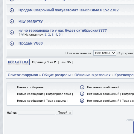
Продам Сварочный полуавтомат Telwin BIMAX 152 230V
ищу раздатку
ну чо террановка то у нас будет октябрьская????
[
На страницу:
1
,
2
,
3
,
4
,
5
]
Продам VG30
Показать темы за:
Сортироват
Страница
1
из
2
[ Тем: 95 ]
Список форумов
»
Общие разделы
»
Общение в регионах
»
Красноярс
Новые сообщения
Нет новых сообщений
Новые сообщения [ Популярная тема ]
Нет новых сообщений [ Популяр
Новые сообщения [ Тема закрыта ]
Нет новых сообщений [ Тема за
Найти:
Andre