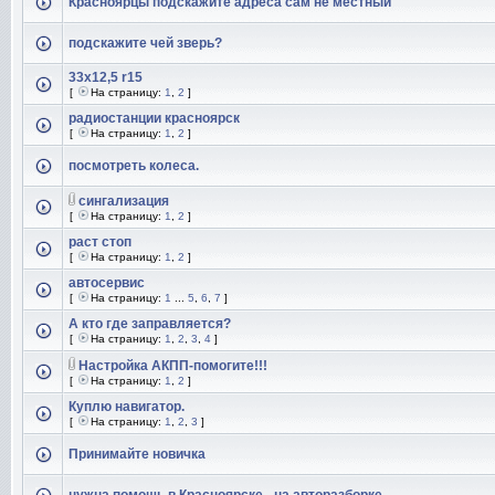
Красноярцы подскажите адреса сам не местный
подскажите чей зверь?
33х12,5 r15
[
На страницу:
1
,
2
]
радиостанции красноярск
[
На страницу:
1
,
2
]
посмотреть колеса.
сингализация
[
На страницу:
1
,
2
]
раст стоп
[
На страницу:
1
,
2
]
автосервис
[
На страницу:
1
...
5
,
6
,
7
]
А кто где заправляется?
[
На страницу:
1
,
2
,
3
,
4
]
Настройка АКПП-помогите!!!
[
На страницу:
1
,
2
]
Куплю навигатор.
[
На страницу:
1
,
2
,
3
]
Принимайте новичка