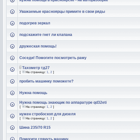
нужна помощь в Красноярске - на авторазборке
Уважаемые красноярцы примите в свои ряды
подогрев зеркал
подскажите гнет ли клапана
дружеская помощь!
Соседи! Помогите посмотреть раму
Тахометр тд27
[
На страницу:
1
,
2
]
пробить машинку поможете?
Нужна помощь
Нужна помощь знающик по аппаратуре qd32eti
[
На страницу:
1
,
2
]
нужен стробоскоп для дизеля
[
На страницу:
1
,
2
]
Шина 235/70 R15
Помогите глянуть машину.