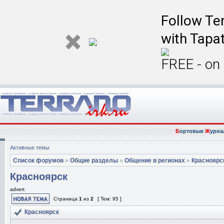
Follow Ter
with Tapat
FREE - on
Б
ортовые
Ж
урна
Активные темы
Список форумов
»
Общие разделы
»
Общение в регионах
»
Красноярс
Красноярск
advert
Страница
1
из
2
[ Тем: 95 ]
Красноярск