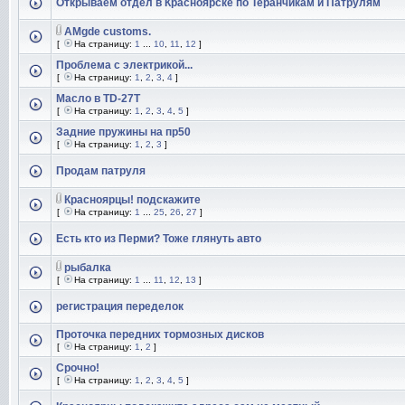
Открываем отдел в Красноярске по Теранчикам и Патрулям
AMgde customs.
[
На страницу:
1
...
10
,
11
,
12
]
Проблема с электрикой...
[
На страницу:
1
,
2
,
3
,
4
]
Масло в TD-27T
[
На страницу:
1
,
2
,
3
,
4
,
5
]
Задние пружины на пр50
[
На страницу:
1
,
2
,
3
]
Продам патруля
Красноярцы! подскажите
[
На страницу:
1
...
25
,
26
,
27
]
Есть кто из Перми? Тоже глянуть авто
рыбалка
[
На страницу:
1
...
11
,
12
,
13
]
регистрация переделок
Проточка передних тормозных дисков
[
На страницу:
1
,
2
]
Срочно!
[
На страницу:
1
,
2
,
3
,
4
,
5
]