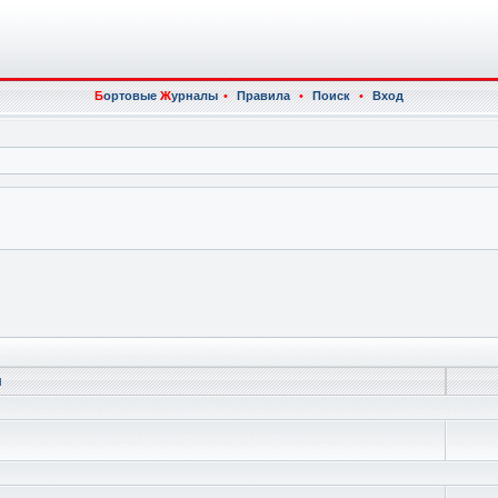
Б
ортовые
Ж
урналы
•
Правила
•
Поиск
•
Вход
ы