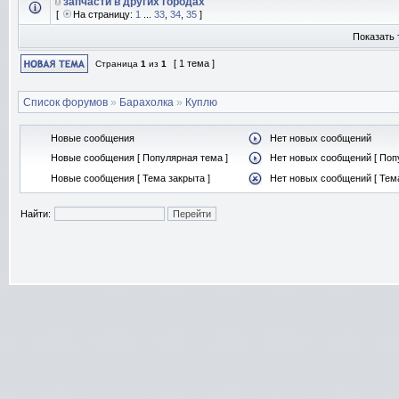
запчасти в других городах
[
На страницу:
1
...
33
,
34
,
35
]
Показать 
[ 1 тема ]
Страница
1
из
1
Список форумов
»
Барахолка
»
Куплю
Новые сообщения
Нет новых сообщений
Новые сообщения [ Популярная тема ]
Нет новых сообщений [ Поп
Новые сообщения [ Тема закрыта ]
Нет новых сообщений [ Тема
Найти: