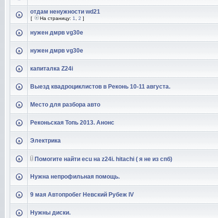
отдам ненужности wd21
[
На страницу:
1
,
2
]
нужен дмрв vg30e
нужен дмрв vg30e
капиталка Z24i
Выезд квадроциклистов в Реконь 10-11 августа.
Место для разбора авто
Реконьская Топь 2013. Анонс
Электрика
Помогите найти ecu на z24i. hitachi ( я не из спб)
Нужна непрофильная помощь.
9 мая Автопробег Невский Рубеж IV
Нужны диски.