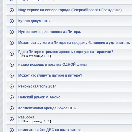
Ищу сервис на севере города (Озерки/Просвет/Гражданка)
Куплю документы
Нужна помощь человека из Питера.
Может есть у кого в Питере на продажу балонник и удлинитель
Где в Питере отремонтировать ходовую на тиранике?
[
На страницу:
1
,
2
]
нужна помощь в покупке ОДНОЙ шины
Может кто глянуть патрол в питере?
Реконьская топь 2014
Невский рубеж V. Анонс.
Коллективная аренда бокса СПБ
Разборка
[
На страницу:
1
,
2
]
помогите найти ДВС на а/м в питере