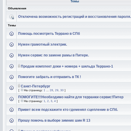
Темы
Объявления
Отключена возможность регистраций и восстановления пароля.
Темы
Помощь посмотреть Террано в СПб
Нужен грамотный электрик.
Нужен сервис по замене рамы в Питере.
Продам комплект доки + номера + шильда Террано-1
Помогите забрать и отправить в ТК !
Санкт-Петербург
[
На страницу:
1
...
28
,
29
,
30
]
ПОМОГИТЕ!!!Необходимо найти для терранки сервис!Питер
[
На страницу:
1
,
2
,
3
,
4
]
Привет всем подскажите кто гдеменял сцепление в СПб.
Прошу помочь в выборе зимних шин R 13