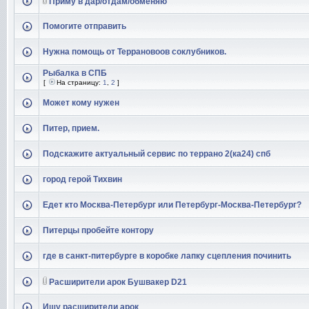
Приму в дар/отдам/обменяю
Помогите отправить
Нужна помощь от Террановоов соклубников.
Рыбалка в СПБ
[
На страницу:
1
,
2
]
Может кому нужен
Питер, прием.
Подскажите актуальный сервис по террано 2(ка24) спб
город герой Тихвин
Едет кто Москва-Петербург или Петербург-Москва-Петербург?
Питерцы пробейте контору
где в санкт-питербурге в коробке лапку сцепления починить
Расширители арок Бушвакер D21
Ищу расширители арок