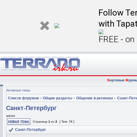
Follow Ter
with Tapat
FREE - on
Б
ортовые
Ж
урна
Активные темы
Список форумов
»
Общие разделы
»
Общение в регионах
»
Санкт-Пет
Санкт-Петербург
advert
Страница
1
из
2
[ Тем: 78 ]
Санкт-Петербург