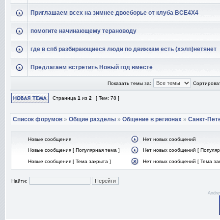
Приглашаем всех на зимнее двоеборье от клуба ВСЕ4Х4
помогите начинающему терановоду
где в спб разбирающиеся люди по движкам есть (хэлп)нетянет
Предлагаем встретить Новый год вместе
Показать темы за:
Сортироват
Страница
1
из
2
[ Тем: 78 ]
Список форумов
»
Общие разделы
»
Общение в регионах
»
Санкт-Пет
Новые сообщения
Нет новых сообщений
Новые сообщения [ Популярная тема ]
Нет новых сообщений [ Популяр
Новые сообщения [ Тема закрыта ]
Нет новых сообщений [ Тема за
Найти:
Andre