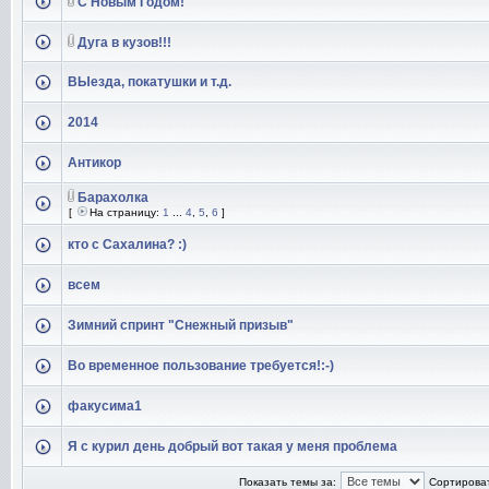
С Новым Годом!
Дуга в кузов!!!
ВЫезда, покатушки и т.д.
2014
Антикор
Барахолка
[
На страницу:
1
...
4
,
5
,
6
]
кто с Сахалина? :)
всем
Зимний спринт "Снежный призыв"
Во временное пользование требуется!:-)
факусима1
Я с курил день добрый вот такая у меня проблема
Показать темы за:
Сортироват