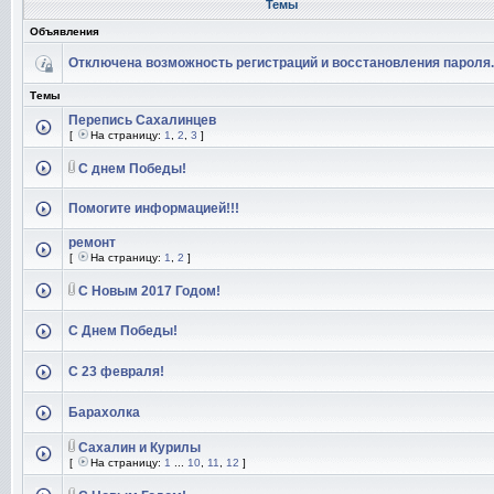
Темы
Объявления
Отключена возможность регистраций и восстановления пароля.
Темы
Перепись Сахалинцев
[
На страницу:
1
,
2
,
3
]
С днем Победы!
Помогите информацией!!!
ремонт
[
На страницу:
1
,
2
]
С Новым 2017 Годом!
С Днем Победы!
С 23 февраля!
Барахолка
Сахалин и Курилы
[
На страницу:
1
...
10
,
11
,
12
]