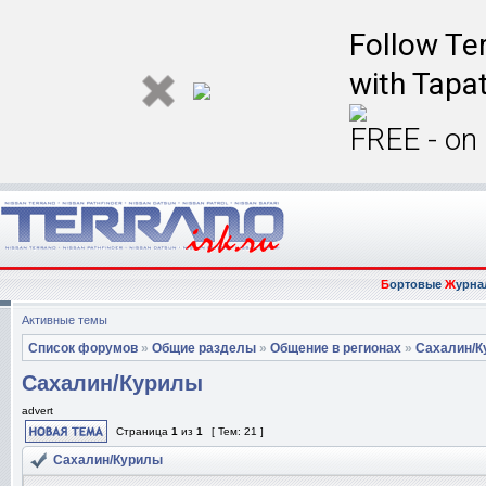
Follow Ter
with Tapat
FREE - on
Б
ортовые
Ж
урна
Активные темы
Список форумов
»
Общие разделы
»
Общение в регионах
»
Сахалин/К
Сахалин/Курилы
advert
Страница
1
из
1
[ Тем: 21 ]
Сахалин/Курилы