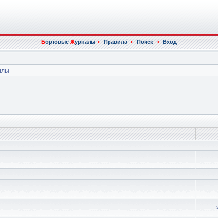
Б
ортовые
Ж
урналы
•
Правила
•
Поиск
•
Вход
илы
ы