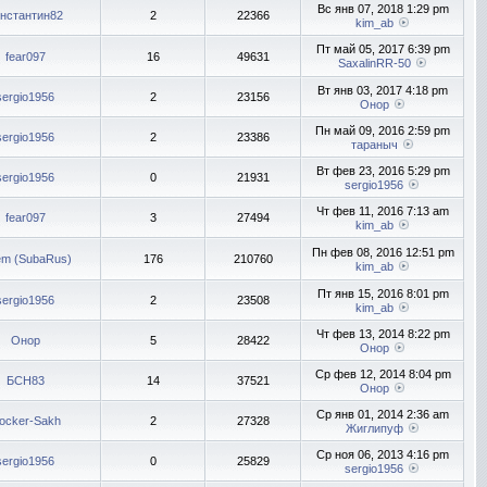
Вс янв 07, 2018 1:29 pm
нстантин82
2
22366
kim_ab
Пт май 05, 2017 6:39 pm
fear097
16
49631
SaxalinRR-50
Вт янв 03, 2017 4:18 pm
sergio1956
2
23156
Онор
Пн май 09, 2016 2:59 pm
sergio1956
2
23386
тараныч
Вт фев 23, 2016 5:29 pm
sergio1956
0
21931
sergio1956
Чт фев 11, 2016 7:13 am
fear097
3
27494
kim_ab
Пн фев 08, 2016 12:51 pm
em (SubaRus)
176
210760
kim_ab
Пт янв 15, 2016 8:01 pm
sergio1956
2
23508
kim_ab
Чт фев 13, 2014 8:22 pm
Онор
5
28422
Онор
Ср фев 12, 2014 8:04 pm
БСН83
14
37521
Онор
Ср янв 01, 2014 2:36 am
ocker-Sakh
2
27328
Жиглипуф
Ср ноя 06, 2013 4:16 pm
sergio1956
0
25829
sergio1956