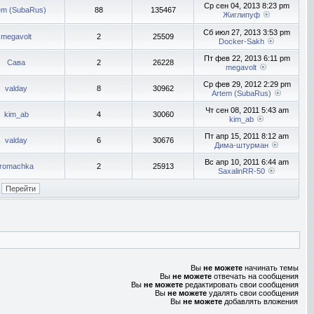
Ср сен 04, 2013 8:23 pm
em (SubaRus)
88
135467
Жиглипуф
Сб июл 27, 2013 3:53 pm
megavolt
2
25509
Docker-Sakh
Пт фев 22, 2013 6:11 pm
Сава
2
26228
megavolt
Ср фев 29, 2012 2:29 pm
valday
8
30962
Artem (SubaRus)
Чт сен 08, 2011 5:43 am
kim_ab
4
30060
kim_ab
Пт апр 15, 2011 8:12 am
valday
6
30676
Дима-штурман
Вс апр 10, 2011 6:44 am
romachka
2
25913
SaxalinRR-50
Вы
не можете
начинать темы
Вы
не можете
отвечать на сообщения
Вы
не можете
редактировать свои сообщения
Вы
не можете
удалять свои сообщения
Вы
не можете
добавлять вложения