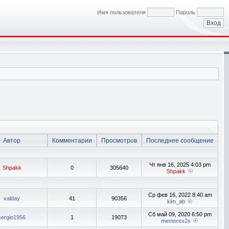
Имя пользователя
Пароль
Автор
Комментарии
Просмотров
Последнее сообщение
Чт янв 16, 2025 4:03 pm
Shpakk
0
305640
Shpakk
Ср фев 16, 2022 8:40 am
valday
41
90356
kim_ab
Сб май 09, 2020 6:50 pm
sergio1956
1
19073
memorex2x