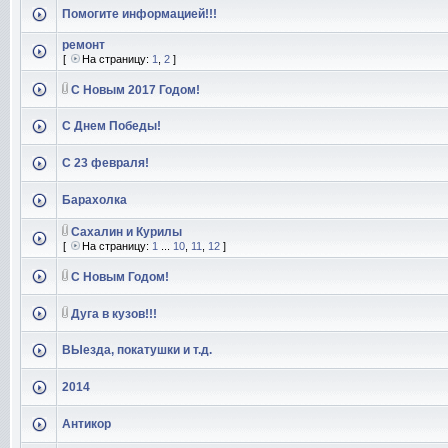
Помогите информацией!!!
ремонт
[
На страницу:
1
,
2
]
С Новым 2017 Годом!
С Днем Победы!
С 23 февраля!
Барахолка
Сахалин и Курилы
[
На страницу:
1
...
10
,
11
,
12
]
С Новым Годом!
Дуга в кузов!!!
ВЫезда, покатушки и т.д.
2014
Антикор