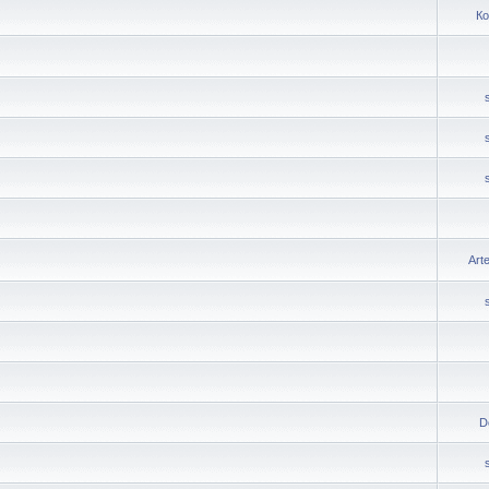
Ко
Art
D