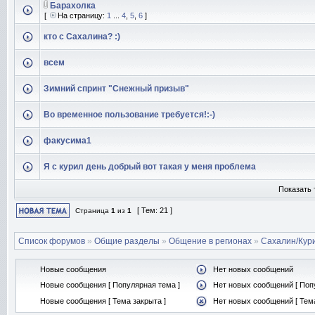
Барахолка
[
На страницу:
1
...
4
,
5
,
6
]
кто с Сахалина? :)
всем
Зимний спринт "Снежный призыв"
Во временное пользование требуется!:-)
факусима1
Я с курил день добрый вот такая у меня проблема
Показать 
[ Тем: 21 ]
Страница
1
из
1
Список форумов
»
Общие разделы
»
Общение в регионах
»
Сахалин/Кур
Новые сообщения
Нет новых сообщений
Новые сообщения [ Популярная тема ]
Нет новых сообщений [ Поп
Новые сообщения [ Тема закрыта ]
Нет новых сообщений [ Тема