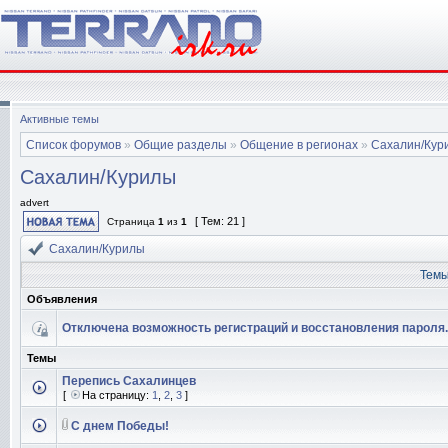
Активные темы
Список форумов
»
Общие разделы
»
Общение в регионах
»
Сахалин/Кур
Сахалин/Курилы
advert
[ Тем: 21 ]
Страница
1
из
1
Сахалин/Курилы
Тем
Объявления
Отключена возможность регистраций и восстановления пароля.
Темы
Перепись Сахалинцев
[
На страницу:
1
,
2
,
3
]
С днем Победы!