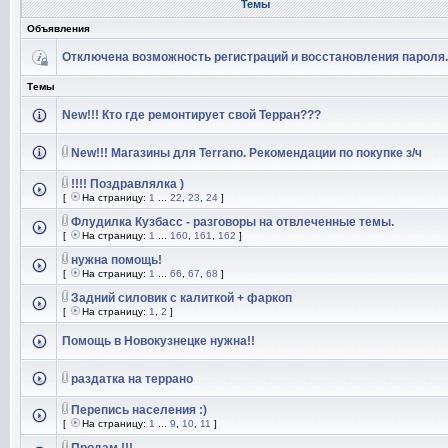
Темы
Объявления
Отключена возможность регистраций и восстановления пароля.
Темы
New!!! Кто где ремонтирует свой Терран???
New!!! Магазины для Terrano. Рекомендации по покупке з/ч
!!!! Поздравлялка )
[
На страницу:
1
...
22
,
23
,
24
]
Флудилка Кузбасс - разговоры на отвлеченные темы.
[
На страницу:
1
...
160
,
161
,
162
]
нужна помощь!
[
На страницу:
1
...
66
,
67
,
68
]
Задний силовик с калиткой + фаркоп
[
На страницу:
1
,
2
]
Помощь в Новокузнецке нужна!!
раздатка на террано
Перепись населения :)
[
На страницу:
1
...
9
,
10
,
11
]