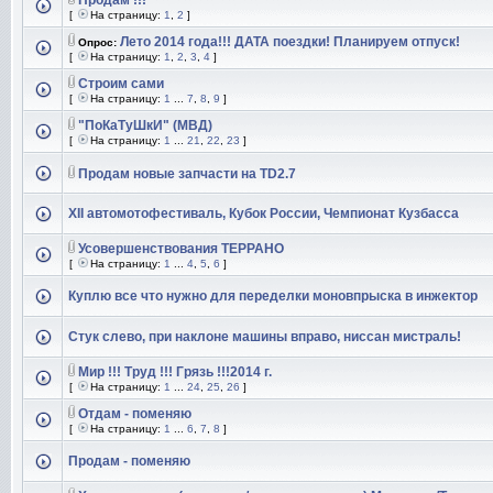
Продам !!!
[
На страницу:
1
,
2
]
Лето 2014 года!!! ДАТА поездки! Планируем отпуск!
Опрос:
[
На страницу:
1
,
2
,
3
,
4
]
Строим сами
[
На страницу:
1
...
7
,
8
,
9
]
"ПоКаТуШкИ" (МВД)
[
На страницу:
1
...
21
,
22
,
23
]
Продам новые запчасти на TD2.7
XII автомотофестиваль, Кубок России, Чемпионат Кузбасса
Усовершенствования ТЕРРАНО
[
На страницу:
1
...
4
,
5
,
6
]
Куплю все что нужно для переделки моновпрыска в инжектор
Стук слево, при наклоне машины вправо, ниссан мистраль!
Мир !!! Труд !!! Грязь !!!2014 г.
[
На страницу:
1
...
24
,
25
,
26
]
Отдам - поменяю
[
На страницу:
1
...
6
,
7
,
8
]
Продам - поменяю