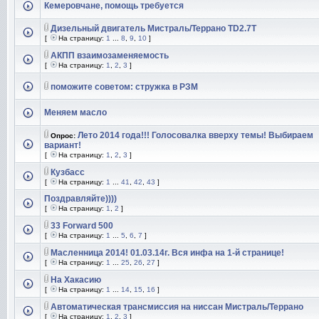
Кемеровчане, помощь требуется
Дизельный двигатель Мистраль/Террано TD2.7T
[
На страницу:
1
...
8
,
9
,
10
]
АКПП взаимозаменяемость
[
На страницу:
1
,
2
,
3
]
поможите советом: стружка в РЗМ
Меняем масло
Лето 2014 года!!! Голосовалка вверху темы! Выбираем
Опрос:
вариант!
[
На страницу:
1
,
2
,
3
]
Кузбасс
[
На страницу:
1
...
41
,
42
,
43
]
Поздравляйте))))
[
На страницу:
1
,
2
]
33 Forward 500
[
На страницу:
1
...
5
,
6
,
7
]
Масленница 2014! 01.03.14г. Вся инфа на 1-й странице!
[
На страницу:
1
...
25
,
26
,
27
]
На Хакасию
[
На страницу:
1
...
14
,
15
,
16
]
Автоматическая трансмиссия на ниссан Мистраль/Террано
[
На страницу:
1
,
2
,
3
]