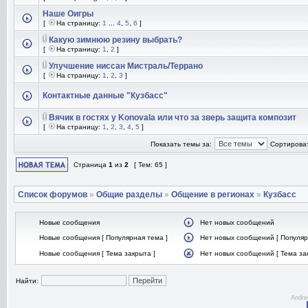
Наше Оигры
[
На страницу:
1
...
4
,
5
,
6
]
Какую зимнюю резину выбрать?
[
На страницу:
1
,
2
]
Улучшение ниссан Мистраль/Террано
[
На страницу:
1
,
2
,
3
]
Контактные данные "Кузбасс"
Вячик в гостях у Konovala или что за зверь защита композит
[
На страницу:
1
,
2
,
3
,
4
,
5
]
Показать темы за:
Сортироват
Страница
1
из
2
[ Тем: 65 ]
Список форумов
»
Общие разделы
»
Общение в регионах
»
Кузбасс
Новые сообщения
Нет новых сообщений
Новые сообщения [ Популярная тема ]
Нет новых сообщений [ Популяр
Новые сообщения [ Тема закрыта ]
Нет новых сообщений [ Тема за
Найти:
Andre