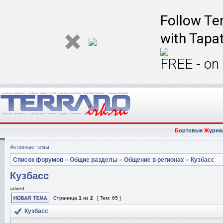
Follow Ter
with Tapat
FREE - on
Б
ортовые
Ж
урна
Активные темы
Список форумов
»
Общие разделы
»
Общение в регионах
»
Кузбасс
Кузбасс
advert
Страница
1
из
2
[ Тем: 65 ]
Кузбасс