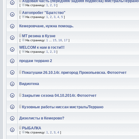
Ходовая часть (передняя/ задняя подвеска) Мистраль/Террано
[
На страницу:
1
,
2
,
3
]
Автопробег "Братство"
[
На страницу:
1
,
2
,
3
,
4
,
5
]
Кемеровчане, нужна помощь.
МТ резина в Кузне
[
На страницу:
1
...
15
,
16
,
17
]
WELCOM к нам в гости!!!
[
На страницу:
1
,
2
,
3
]
продам террано 2
Покатушки 26.10.14г. пригород Прокопьевска. Фотоотчет
Видиотека
Закрытие сезона 04.10.2014г. Фотоотчет
Кузовные работы ниссан мистраль/Террано
Дизелисты в Кемерово?
РЫБАЛКА
[
На страницу:
1
,
2
,
3
,
4
]