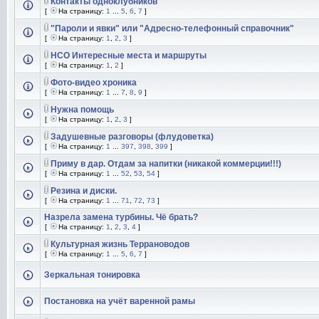
Контакты одноклубников
[
На страницу:
1
...
5
,
6
,
7
]
"Пароли и явки" или "Адресно-телефонный справочник"
[
На страницу:
1
,
2
,
3
]
НСО Интересные места и маршруты
[
На страницу:
1
,
2
]
Фото-видео хроника
[
На страницу:
1
...
7
,
8
,
9
]
Нужна помощь
[
На страницу:
1
,
2
,
3
]
Задушевные разговоры (флудоветка)
[
На страницу:
1
...
397
,
398
,
399
]
Приму в дар. Отдам за напитки (никакой коммерции!!!)
[
На страницу:
1
...
52
,
53
,
54
]
Резина и диски.
[
На страницу:
1
...
71
,
72
,
73
]
Назрела замена турбины. Чё брать?
[
На страницу:
1
,
2
,
3
,
4
]
Культурная жизнь Террановодов
[
На страницу:
1
...
5
,
6
,
7
]
Зеркальная тонировка
Постановка на учёт варенной рамы