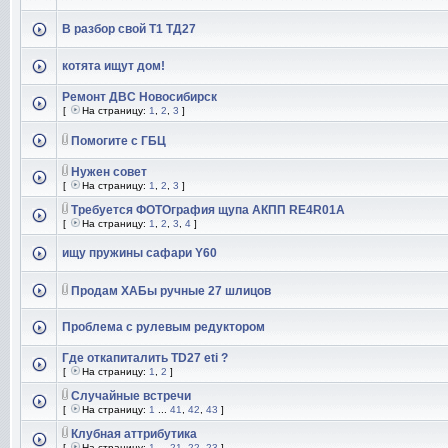
В разбор свой Т1 ТД27
котята ищут дом!
Ремонт ДВС Новосибирск
[
На страницу:
1
,
2
,
3
]
Помогите с ГБЦ
Нужен совет
[
На страницу:
1
,
2
,
3
]
Требуется ФОТОграфия щупа АКПП RE4R01A
[
На страницу:
1
,
2
,
3
,
4
]
ищу пружины сафари Y60
Продам ХАБы ручные 27 шлицов
Проблема с рулевым редуктором
Где откапиталить TD27 eti ?
[
На страницу:
1
,
2
]
Случайные встречи
[
На страницу:
1
...
41
,
42
,
43
]
Клубная аттрибутика
[
На страницу:
1
...
21
,
22
,
23
]