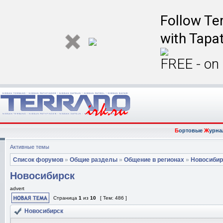
Follow Ter
with Tapat
FREE - on
Б
ортовые
Ж
урна
Активные темы
Список форумов
»
Общие разделы
»
Общение в регионах
»
Новосибир
Новосибирск
advert
Страница
1
из
10
[ Тем: 486 ]
Новосибирск