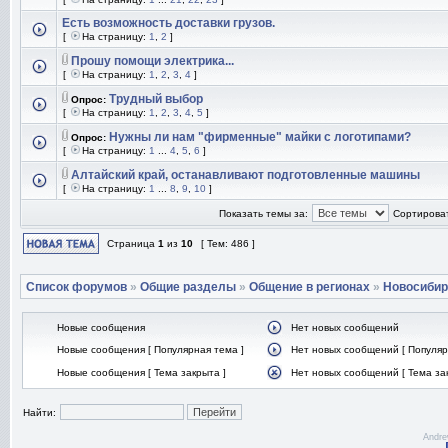
Есть возможность доставки грузов.
[
На страницу:
1
,
2
]
Прошу помощи электрика...
[
На страницу:
1
,
2
,
3
,
4
]
Трудный выбор
Опрос:
[
На страницу:
1
,
2
,
3
,
4
,
5
]
Нужны ли нам "фирменные" майки с логотипами?
Опрос:
[
На страницу:
1
...
4
,
5
,
6
]
Алтайский край, останавливают подготовленные машины
[
На страницу:
1
...
8
,
9
,
10
]
Показать темы за:
Сортироват
Страница
1
из
10
[ Тем: 486 ]
Список форумов
»
Общие разделы
»
Общение в регионах
»
Новосибир
Новые сообщения
Нет новых сообщений
Новые сообщения [ Популярная тема ]
Нет новых сообщений [ Популяр
Новые сообщения [ Тема закрыта ]
Нет новых сообщений [ Тема за
Найти:
Andre