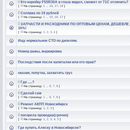
Кто коробку FS5R30A в глаза видел, сможет от 71С отличить?
[
На страницу:
1
...
16
,
17
,
18
]
Солярка по 19 рублей
[
На страницу:
1
...
15
,
16
,
17
]
ЗАПЧАСТИ И РАСХОДНИКИ ПО ОПТОВЫМ ЦЕНАМ, ДЕШЕВЛЕ
30%!
[
На страницу:
1
,
2
,
3
,
4
]
Ищу нормальное СТО по дизелям.
Номер рамы, маркировка
Последствия после капиталки или кто прав?
оказия, попутка, захватить груз
Где .....?
[
На страницу:
1
...
6
,
7
,
8
]
Сделай сам
[
На страницу:
1
...
6
,
7
,
8
]
Ремонт АКПП Новосибирск
[
На страницу:
1
,
2
,
3
]
погорела проводка(срочно)
[
На страницу:
1
,
2
,
3
,
4
,
5
]
Где купить Аляску в Новосибирске?