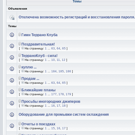
Темы
Объявления
Отключена возможность регистраций и восстановления пароля.
Темы
Гимн Террано Клуба
Поздравительная!
[
На страницу:
1
...
63
,
64
,
65
]
ТерраноКлуб - сила!
[
На страницу:
1
...
10
,
11
,
12
]
куплю ...
[
На страницу:
1
...
184
,
185
,
186
]
Продам ...
[
На страницу:
1
...
63
,
64
,
65
]
Ближайшие планы
[
На страницу:
1
...
177
,
178
,
179
]
Просьбы иногородних джиперов
[
На страницу:
1
...
16
,
17
,
18
]
Оборудование для промывки систем охлаждения
Отчеты о поездках
[
На страницу:
1
...
15
,
16
,
17
]