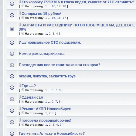
Кто коробку FS5R30A в глаза видел, сможет от 71С отличить?
[
На страницу:
1
...
16
,
17
,
18
]
Солярка по 19 рублей
[
На страницу:
1
...
15
,
16
,
17
]
ЗАПЧАСТИ И РАСХОДНИКИ ПО ОПТОВЫМ ЦЕНАМ, ДЕШЕВЛЕ
30%!
[
На страницу:
1
,
2
,
3
,
4
]
Ищу нормальное СТО по дизелям.
Номер рамы, маркировка
Последствия после капиталки или кто прав?
оказия, попутка, захватить груз
Где .....?
[
На страницу:
1
...
6
,
7
,
8
]
Сделай сам
[
На страницу:
1
...
6
,
7
,
8
]
Ремонт АКПП Новосибирск
[
На страницу:
1
,
2
,
3
]
погорела проводка(срочно)
[
На страницу:
1
,
2
,
3
,
4
,
5
]
Где купить Аляску в Новосибирске?