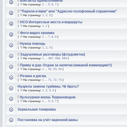
Контакты одноклубников
[
На страницу:
1
...
5
,
6
,
7
]
"Пароли и явки" или "Адресно-телефонный справочник"
[
На страницу:
1
,
2
,
3
]
НСО Интересные места и маршруты
[
На страницу:
1
,
2
]
Фото-видео хроника
[
На страницу:
1
...
7
,
8
,
9
]
Нужна помощь
[
На страницу:
1
,
2
,
3
]
Задушевные разговоры (флудоветка)
[
На страницу:
1
...
397
,
398
,
399
]
Приму в дар. Отдам за напитки (никакой коммерции!!!)
[
На страницу:
1
...
52
,
53
,
54
]
Резина и диски.
[
На страницу:
1
...
71
,
72
,
73
]
Назрела замена турбины. Чё брать?
[
На страницу:
1
,
2
,
3
,
4
]
Культурная жизнь Террановодов
[
На страницу:
1
...
5
,
6
,
7
]
Зеркальная тонировка
Постановка на учёт варенной рамы