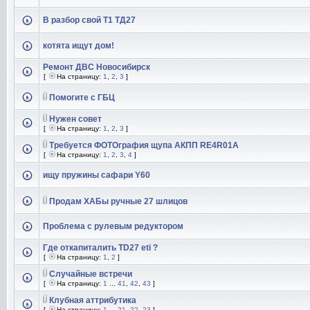
В разбор свой Т1 ТД27
котята ищут дом!
Ремонт ДВС Новосибирск
[
На страницу:
1
,
2
,
3
]
Помогите с ГБЦ
Нужен совет
[
На страницу:
1
,
2
,
3
]
Требуется ФОТОграфия щупа АКПП RE4R01A
[
На страницу:
1
,
2
,
3
,
4
]
ищу пружины сафари Y60
Продам ХАБы ручные 27 шлицов
Проблема с рулевым редуктором
Где откапиталить TD27 eti ?
[
На страницу:
1
,
2
]
Случайные встречи
[
На страницу:
1
...
41
,
42
,
43
]
Клубная аттрибутика
[
На страницу:
1
...
21
,
22
,
23
]