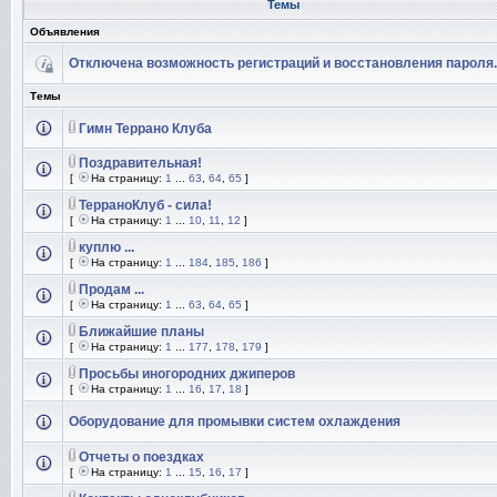
Темы
Объявления
Отключена возможность регистраций и восстановления пароля.
Темы
Гимн Террано Клуба
Поздравительная!
[
На страницу:
1
...
63
,
64
,
65
]
ТерраноКлуб - сила!
[
На страницу:
1
...
10
,
11
,
12
]
куплю ...
[
На страницу:
1
...
184
,
185
,
186
]
Продам ...
[
На страницу:
1
...
63
,
64
,
65
]
Ближайшие планы
[
На страницу:
1
...
177
,
178
,
179
]
Просьбы иногородних джиперов
[
На страницу:
1
...
16
,
17
,
18
]
Оборудование для промывки систем охлаждения
Отчеты о поездках
[
На страницу:
1
...
15
,
16
,
17
]