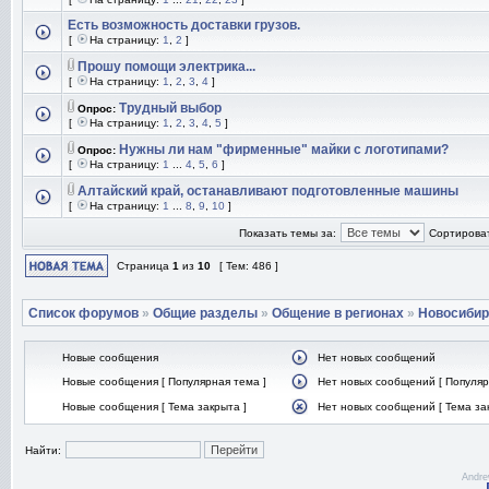
Есть возможность доставки грузов.
[
На страницу:
1
,
2
]
Прошу помощи электрика...
[
На страницу:
1
,
2
,
3
,
4
]
Трудный выбор
Опрос:
[
На страницу:
1
,
2
,
3
,
4
,
5
]
Нужны ли нам "фирменные" майки с логотипами?
Опрос:
[
На страницу:
1
...
4
,
5
,
6
]
Алтайский край, останавливают подготовленные машины
[
На страницу:
1
...
8
,
9
,
10
]
Показать темы за:
Сортироват
Страница
1
из
10
[ Тем: 486 ]
Список форумов
»
Общие разделы
»
Общение в регионах
»
Новосибир
Новые сообщения
Нет новых сообщений
Новые сообщения [ Популярная тема ]
Нет новых сообщений [ Популяр
Новые сообщения [ Тема закрыта ]
Нет новых сообщений [ Тема за
Найти:
Andre