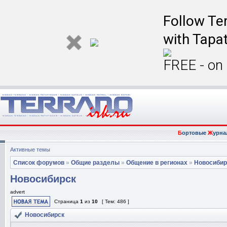
Follow Ter
with Tapat
FREE - on
Б
ортовые
Ж
урна
Активные темы
Список форумов
»
Общие разделы
»
Общение в регионах
»
Новосибир
Новосибирск
advert
Страница
1
из
10
[ Тем: 486 ]
Новосибирск