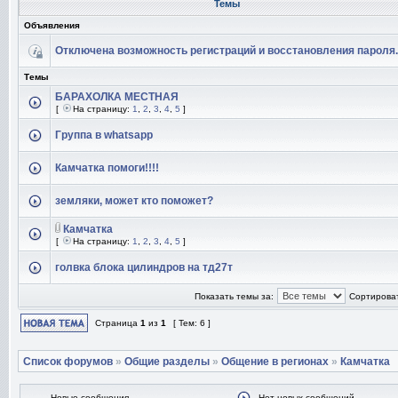
Темы
Объявления
Отключена возможность регистраций и восстановления пароля.
Темы
БАРАХОЛКА МЕСТНАЯ
[
На страницу:
1
,
2
,
3
,
4
,
5
]
Группа в whatsapp
Камчатка помоги!!!!
земляки, может кто поможет?
Камчатка
[
На страницу:
1
,
2
,
3
,
4
,
5
]
голвка блока цилиндров на тд27т
Показать темы за:
Сортироват
Страница
1
из
1
[ Тем: 6 ]
Список форумов
»
Общие разделы
»
Общение в регионах
»
Камчатка
Новые сообщения
Нет новых сообщений