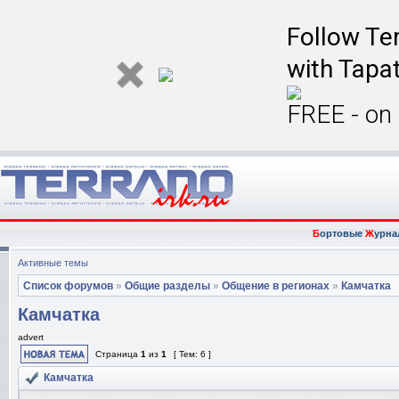
Follow Ter
with Tapat
FREE - on
Б
ортовые
Ж
урна
Активные темы
Список форумов
»
Общие разделы
»
Общение в регионах
»
Камчатка
Камчатка
advert
Страница
1
из
1
[ Тем: 6 ]
Камчатка