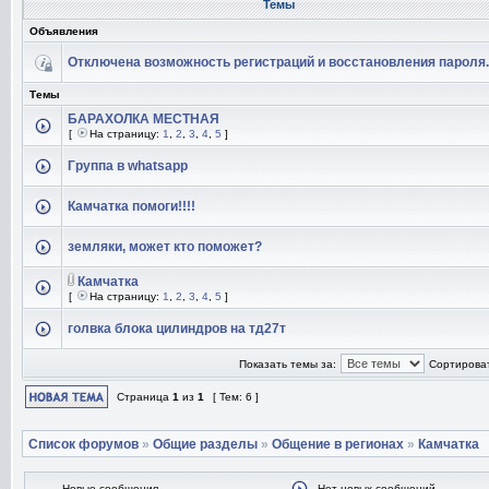
Темы
Объявления
Отключена возможность регистраций и восстановления пароля.
Темы
БАРАХОЛКА МЕСТНАЯ
[
На страницу:
1
,
2
,
3
,
4
,
5
]
Группа в whatsapp
Камчатка помоги!!!!
земляки, может кто поможет?
Камчатка
[
На страницу:
1
,
2
,
3
,
4
,
5
]
голвка блока цилиндров на тд27т
Показать темы за:
Сортироват
Страница
1
из
1
[ Тем: 6 ]
Список форумов
»
Общие разделы
»
Общение в регионах
»
Камчатка
Новые сообщения
Нет новых сообщений