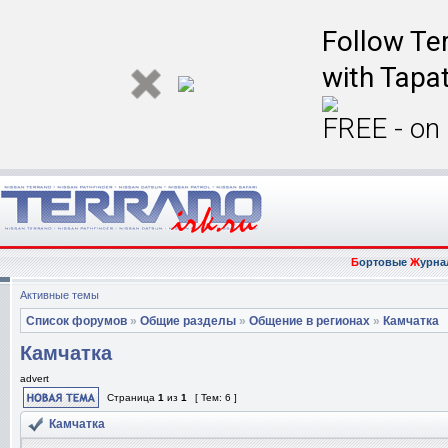
Follow Ter
with Tapat
FREE - on
Б
ортовые
Ж
урна
Активные темы
Список форумов
»
Общие разделы
»
Общение в регионах
»
Камчатка
Камчатка
advert
Страница
1
из
1
[ Тем: 6 ]
Камчатка