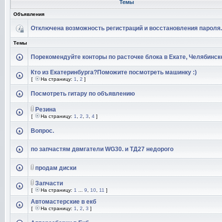
Темы
Объявления
Отключена возможность регистраций и восстановления пароля.
Темы
Порекомендуйте конторы по расточке блока в Екате, Челябинск
Кто из Екатеринбурга?Поможите посмотреть машинку :)
[
На страницу:
1
,
2
]
Посмотреть гитару по объявлению
Резина
[
На страницу:
1
,
2
,
3
,
4
]
Вопрос.
по запчастям двмгатели WG30. и ТД27 недорого
продам диски
Запчасти
[
На страницу:
1
...
9
,
10
,
11
]
Автомастерские в екб
[
На страницу:
1
,
2
,
3
]