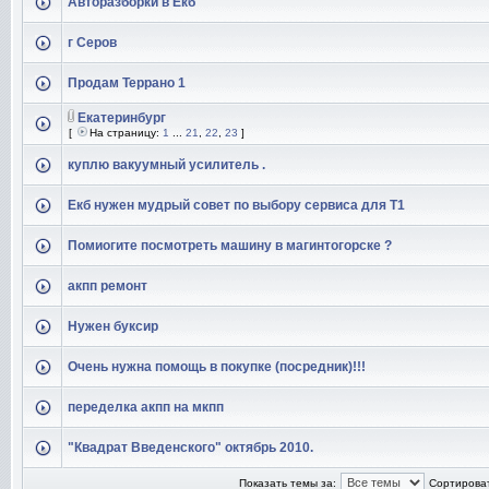
Авторазборки в Екб
г Серов
Продам Террано 1
Екатеринбург
[
На страницу:
1
...
21
,
22
,
23
]
куплю вакуумный усилитель .
Екб нужен мудрый совет по выбору сервиса для Т1
Помиогите посмотреть машину в магинтогорске ?
акпп ремонт
Нужен буксир
Очень нужна помощь в покупке (посредник)!!!
переделка акпп на мкпп
"Квадрат Введенского" октябрь 2010.
Показать темы за:
Сортироват