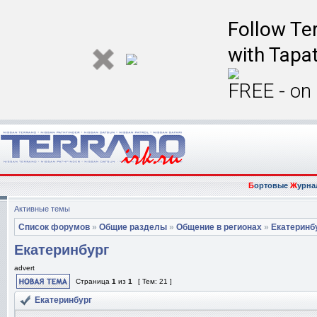
Follow Ter
with Tapat
FREE - on
Б
ортовые
Ж
урна
Активные темы
Список форумов
»
Общие разделы
»
Общение в регионах
»
Екатеринб
Екатеринбург
advert
Страница
1
из
1
[ Тем: 21 ]
Екатеринбург