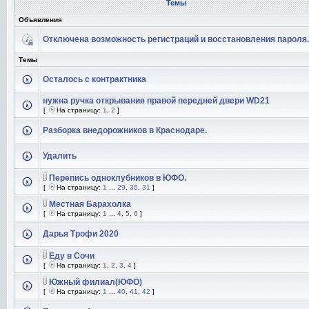
Темы
Объявления
Отключена возможность регистраций и восстановления пароля.
Темы
Осталось с контрактника
нужна ручка открывания правой передней двери WD21
[
На страницу:
1
,
2
]
Разборка внедорожников в Краснодаре.
Удалить
Перепись одноклубников в ЮФО.
[
На страницу:
1
...
29
,
30
,
31
]
Местная Барахолка
[
На страницу:
1
...
4
,
5
,
6
]
Дарья Трофи 2020
Еду в Сочи
[
На страницу:
1
,
2
,
3
,
4
]
Южный филиал(ЮФО)
[
На страницу:
1
...
40
,
41
,
42
]