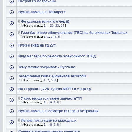
Патрол из Астрахани
Нужна помощь в Таганроге
Флудильня или кто о чём)))
[
На страницу:
1
...
22
,
23
,
24
]
Газо-балонное оборудование (ГБО) на бензиновых Терранах
[
На страницу:
1
,
2
,
3
,
4
,
5
]
Нужен тнвд на тд 27т
Ищу мастера по ремонту элекронного ТНВД.
Тему можно закрывать. Куплено.
Телефонная книга абонентов Terranoik
[
На страницу:
1
,
2
,
3
,
4
]
На террано 1, Z24, куплю МКПП и стартер.
У кого найдутся такие запчасти???
[
На страницу:
1
...
6
,
7
,
8
]
Нужна помощь в осмотре катера в Астрахани
Легкие покатушки на выходных
[
На страницу:
1
...
6
,
7
,
8
]
Сервисы которым можно доверять