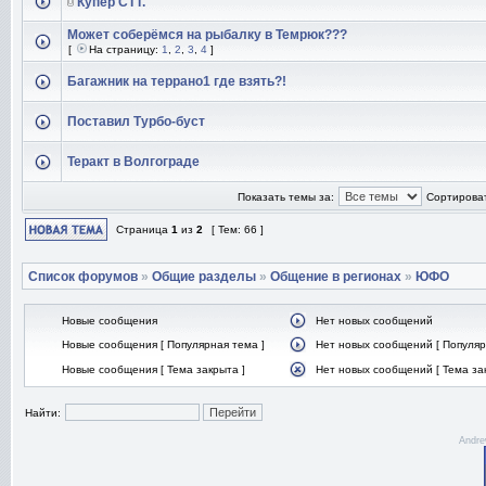
Купер СТТ.
Может соберёмся на рыбалку в Темрюк???
[
На страницу:
1
,
2
,
3
,
4
]
Багажник на террано1 где взять?!
Поставил Турбо-буст
Теракт в Волгограде
Показать темы за:
Сортироват
Страница
1
из
2
[ Тем: 66 ]
Список форумов
»
Общие разделы
»
Общение в регионах
»
ЮФО
Новые сообщения
Нет новых сообщений
Новые сообщения [ Популярная тема ]
Нет новых сообщений [ Популяр
Новые сообщения [ Тема закрыта ]
Нет новых сообщений [ Тема за
Найти:
Andre