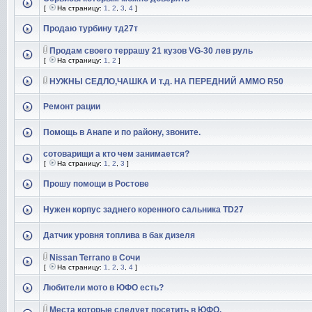
[
На страницу:
1
,
2
,
3
,
4
]
Продаю турбину тд27т
Продам своего террашу 21 кузов VG-30 лев руль
[
На страницу:
1
,
2
]
НУЖНЫ СЕДЛО,ЧАШКА И т.д. НА ПЕРЕДНИЙ АММО R50
Ремонт рации
Помощь в Анапе и по району, звоните.
сотоварищи а кто чем занимается?
[
На страницу:
1
,
2
,
3
]
Прошу помощи в Ростове
Нужен корпус заднего коренного сальника TD27
Датчик уровня топлива в бак дизеля
Nissan Terrano в Сочи
[
На страницу:
1
,
2
,
3
,
4
]
Любители мото в ЮФО есть?
Места которые следует посетить в ЮФО.