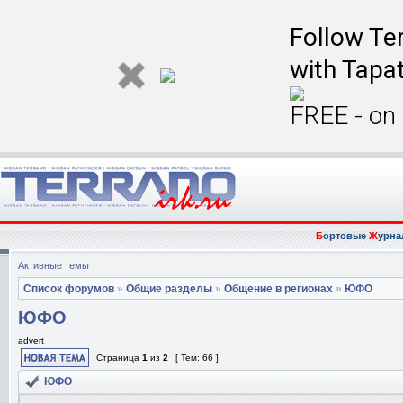
Follow Ter
with Tapat
FREE - on
Б
ортовые
Ж
урна
Активные темы
Список форумов
»
Общие разделы
»
Общение в регионах
»
ЮФО
ЮФО
advert
Страница
1
из
2
[ Тем: 66 ]
ЮФО