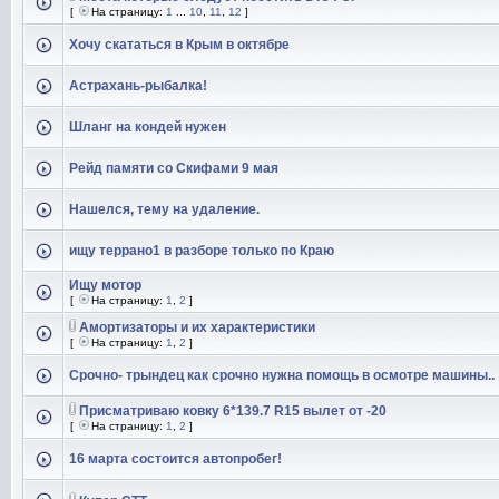
[
На страницу:
1
...
10
,
11
,
12
]
Хочу скататься в Крым в октябре
Астрахань-рыбалка!
Шланг на кондей нужен
Рейд памяти со Скифами 9 мая
Нашелся, тему на удаление.
ищу террано1 в разборе только по Краю
Ищу мотор
[
На страницу:
1
,
2
]
Амортизаторы и их характеристики
[
На страницу:
1
,
2
]
Срочно- трындец как срочно нужна помощь в осмотре машины..
Присматриваю ковку 6*139.7 R15 вылет от -20
[
На страницу:
1
,
2
]
16 марта состоится автопробег!