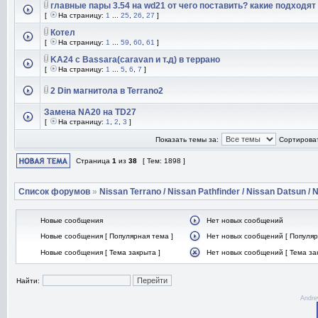
главные пары 3.54 на wd21 от чего поставить? какие подходят
[
На страницу:
1
...
25
,
26
,
27
]
Котел
[
На страницу:
1
...
59
,
60
,
61
]
KA24 с Bassara(caravan и т.д) в террано
[
На страницу:
1
...
5
,
6
,
7
]
2 Din магнитола в Terrano2
Замена NA20 на TD27
[
На страницу:
1
,
2
,
3
]
Показать темы за:
Сортироват
Страница
1
из
38
[ Тем: 1898 ]
Список форумов
»
Nissan Terrano / Nissan Pathfinder / Nissan Datsun / N
Новые сообщения
Нет новых сообщений
Новые сообщения [ Популярная тема ]
Нет новых сообщений [ Популяр
Новые сообщения [ Тема закрыта ]
Нет новых сообщений [ Тема за
Найти:
Andre