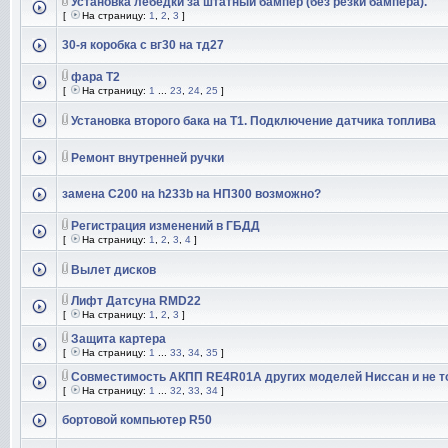
Установка лебедки за штатный бампер (без резки бампера).
[
На страницу:
1
,
2
,
3
]
30-я коробка с вг30 на тд27
фара Т2
[
На страницу:
1
...
23
,
24
,
25
]
Установка второго бака на Т1. Подключение датчика топлива
Ремонт внутренней ручки
замена С200 на h233b на НП300 возможно?
Регистрация изменений в ГБДД
[
На страницу:
1
,
2
,
3
,
4
]
Вылет дисков
Лифт Датсуна RMD22
[
На страницу:
1
,
2
,
3
]
Защита картера
[
На страницу:
1
...
33
,
34
,
35
]
Совместимость АКПП RE4R01A других моделей Ниссан и не т
[
На страницу:
1
...
32
,
33
,
34
]
бортовой компьютер R50