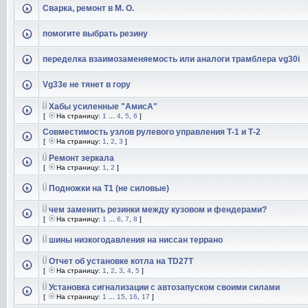
Сварка, ремонт в М. О.
помогите выбрать резину
переделка взаимозаменяемость или аналоги трамблера vg30i
Vg33e не тянет в гору
Хабы усиленные "АмисА"
[
На страницу:
1
...
4
,
5
,
6
]
Совместимость узлов рулевого управления Т-1 и Т-2
[
На страницу:
1
,
2
,
3
]
Ремонт зеркала
[
На страницу:
1
,
2
]
Подножки на Т1 (не силовые)
чем заменить резинки между кузовом и фендерами?
[
На страницу:
1
...
6
,
7
,
8
]
шины низкогодавления на ниссан террано
Отчет об установке котла на TD27T
[
На страницу:
1
,
2
,
3
,
4
,
5
]
Установка сигнализации с автозапуском своими силами
[
На страницу:
1
...
15
,
16
,
17
]