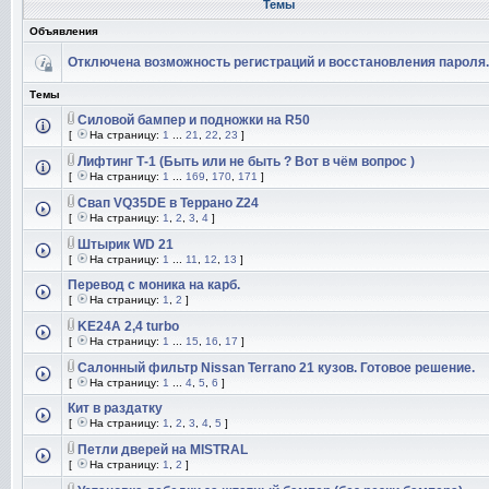
Темы
Объявления
Отключена возможность регистраций и восстановления пароля.
Темы
Силовой бампер и подножки на R50
[
На страницу:
1
...
21
,
22
,
23
]
Лифтинг Т-1 (Быть или не быть ? Вот в чём вопрос )
[
На страницу:
1
...
169
,
170
,
171
]
Свап VQ35DE в Террано Z24
[
На страницу:
1
,
2
,
3
,
4
]
Штырик WD 21
[
На страницу:
1
...
11
,
12
,
13
]
Перевод с моника на карб.
[
На страницу:
1
,
2
]
KE24A 2,4 turbo
[
На страницу:
1
...
15
,
16
,
17
]
Салонный фильтр Nissan Terrano 21 кузов. Готовое решение.
[
На страницу:
1
...
4
,
5
,
6
]
Кит в раздатку
[
На страницу:
1
,
2
,
3
,
4
,
5
]
Петли дверей на MISTRAL
[
На страницу:
1
,
2
]