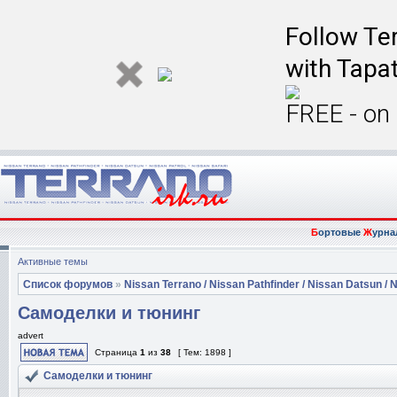
Follow Ter
with Tapat
FREE - on
Б
ортовые
Ж
урна
Активные темы
Список форумов
»
Nissan Terrano / Nissan Pathfinder / Nissan Datsun / N
Самоделки и тюнинг
advert
Страница
1
из
38
[ Тем: 1898 ]
Самоделки и тюнинг