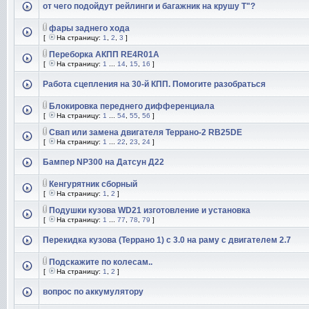
от чего подойдут рейлинги и багажник на крушу Т"?
фары заднего хода
[
На страницу:
1
,
2
,
3
]
Переборка АКПП RE4R01A
[
На страницу:
1
...
14
,
15
,
16
]
Работа сцепления на 30-й КПП. Помогите разобраться
Блокировка переднего дифференциала
[
На страницу:
1
...
54
,
55
,
56
]
Свап или замена двигателя Террано-2 RB25DE
[
На страницу:
1
...
22
,
23
,
24
]
Бампер NP300 на Датсун Д22
Кенгурятник сборный
[
На страницу:
1
,
2
]
Подушки кузова WD21 изготовление и установка
[
На страницу:
1
...
77
,
78
,
79
]
Перекидка кузова (Террано 1) с 3.0 на раму с двигателем 2.7
Подскажите по колесам..
[
На страницу:
1
,
2
]
вопрос по аккумулятору