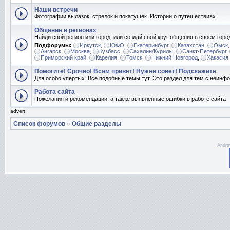
Наши встречи
Фотографии вылазок, стрелок и покатушек. Истории о путешествиях.
Общение в регионах
Найди свой регион или город, или создай свой круг общения в своем горо
Подфорумы:
Иркутск
,
ЮФО
,
Екатеринбург
,
Казахстан
,
Омск
Ангарск
,
Москва
,
Кузбасс
,
Сахалин/Курилы
,
Санкт-Петербург
,
Приморский край
,
Карелия
,
Томск
,
Нижний Новгород
,
Хакасия
Помогите! Срочно! Всем привет! Нужен совет! Подскажите
Для особо упёртых. Все подобные темы тут. Это раздел для тем с неин
Работа сайта
Пожелания и рекомендации, а также выявленные ошибки в работе сайта
advert
Список форумов
»
Общие разделы
Andre