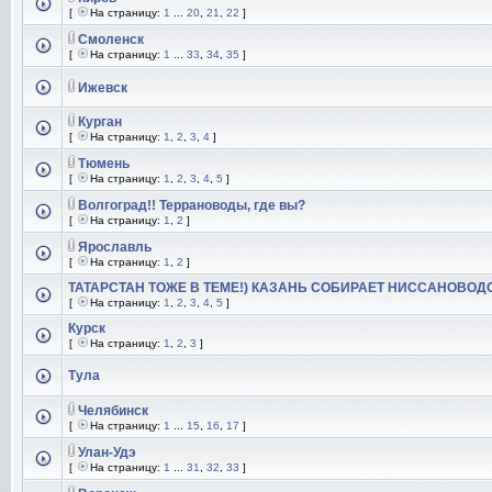
[
На страницу:
1
...
20
,
21
,
22
]
Смоленск
[
На страницу:
1
...
33
,
34
,
35
]
Ижевск
Курган
[
На страницу:
1
,
2
,
3
,
4
]
Тюмень
[
На страницу:
1
,
2
,
3
,
4
,
5
]
Волгоград!! Террановоды, где вы?
[
На страницу:
1
,
2
]
Ярославль
[
На страницу:
1
,
2
]
ТАТАРСТАН ТОЖЕ В ТЕМЕ!) КАЗАНЬ СОБИРАЕТ НИССАНОВОД
[
На страницу:
1
,
2
,
3
,
4
,
5
]
Курск
[
На страницу:
1
,
2
,
3
]
Тула
Челябинск
[
На страницу:
1
...
15
,
16
,
17
]
Улан-Удэ
[
На страницу:
1
...
31
,
32
,
33
]