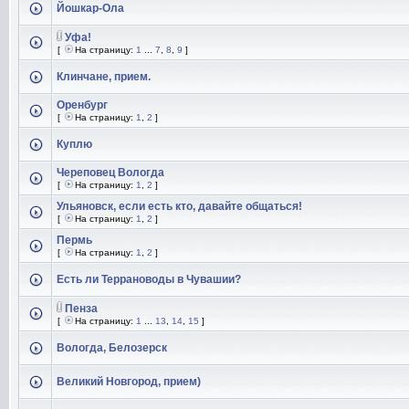
Йошкар-Ола
Уфа!
[
На страницу:
1
...
7
,
8
,
9
]
Клинчане, прием.
Оренбург
[
На страницу:
1
,
2
]
Куплю
Череповец Вологда
[
На страницу:
1
,
2
]
Ульяновск, если есть кто, давайте общаться!
[
На страницу:
1
,
2
]
Пермь
[
На страницу:
1
,
2
]
Есть ли Террановоды в Чувашии?
Пенза
[
На страницу:
1
...
13
,
14
,
15
]
Вологда, Белозерск
Великий Новгород, прием)