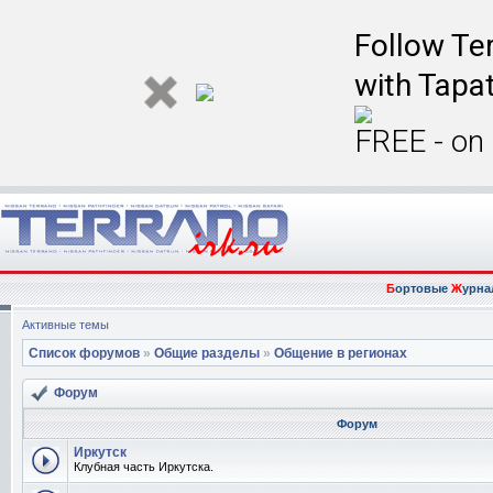
Follow Ter
with Tapat
FREE - on
Б
ортовые
Ж
урна
Активные темы
Список форумов
»
Общие разделы
»
Общение в регионах
Форум
Форум
Иркутск
Клубная часть Иркутска.