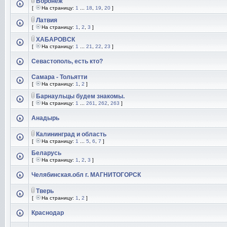
Воронеж
[
На страницу:
1
...
18
,
19
,
20
]
Латвия
[
На страницу:
1
,
2
,
3
]
ХАБАРОВСК
[
На страницу:
1
...
21
,
22
,
23
]
Севастополь, есть кто?
Самара - Тольятти
[
На страницу:
1
,
2
]
Барнаульцы будем знакомы.
[
На страницу:
1
...
261
,
262
,
263
]
Анадырь
Калининград и область
[
На страницу:
1
...
5
,
6
,
7
]
Беларусь
[
На страницу:
1
,
2
,
3
]
Челябинская.обл г. МАГНИТОГОРСК
Тверь
[
На страницу:
1
,
2
]
Краснодар