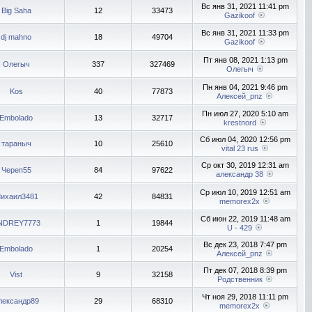
Вс янв 31, 2021 11:41 pm
Big Saha
12
33473
Gazikoof
Вс янв 31, 2021 11:33 pm
dj mahno
18
49704
Gazikoof
Пт янв 08, 2021 1:13 pm
Олегыч
337
327469
Олегыч
Пн янв 04, 2021 9:46 pm
Kos
40
77873
Алексей_pnz
Пн июл 27, 2020 5:10 am
Embolado
13
32717
krestnord
Сб июл 04, 2020 12:56 pm
тараныч
10
25610
vital 23 rus
Ср окт 30, 2019 12:31 am
Череп55
84
97622
александр 38
Ср июл 10, 2019 12:51 am
ихаил3481
42
84831
memorex2x
Сб июн 22, 2019 11:48 am
NDREY7773
1
19844
U - 429
Вс дек 23, 2018 7:47 pm
Embolado
1
20254
Алексей_pnz
Пт дек 07, 2018 8:39 pm
Vist
9
32158
Родственник
Чт ноя 29, 2018 11:11 pm
лександр89
29
68310
memorex2x