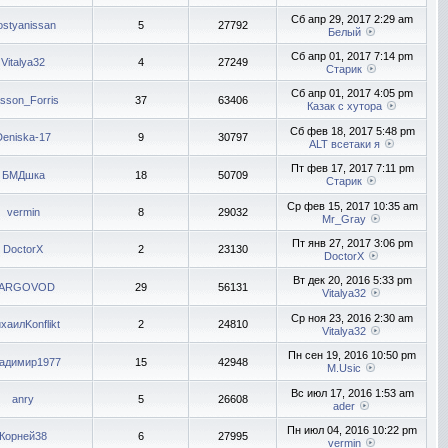
Сб апр 29, 2017 2:29 am
ostyanissan
5
27792
Белый
Сб апр 01, 2017 7:14 pm
Vitalya32
4
27249
Старик
Сб апр 01, 2017 4:05 pm
sson_Forris
37
63406
Казак с хутора
Сб фев 18, 2017 5:48 pm
Deniska-17
9
30797
ALT всетаки я
Пт фев 17, 2017 7:11 pm
БМДшка
18
50709
Старик
Ср фев 15, 2017 10:35 am
vermin
8
29032
Mr_Gray
Пт янв 27, 2017 3:06 pm
DoctorX
2
23130
DoctorX
Вт дек 20, 2016 5:33 pm
ARGOVOD
29
56131
Vitalya32
Ср ноя 23, 2016 2:30 am
хаилKonflikt
2
24810
Vitalya32
Пн сен 19, 2016 10:50 pm
адимир1977
15
42948
M.Usic
Вс июл 17, 2016 1:53 am
anry
5
26608
ader
Пн июл 04, 2016 10:22 pm
Корней38
6
27995
vermin