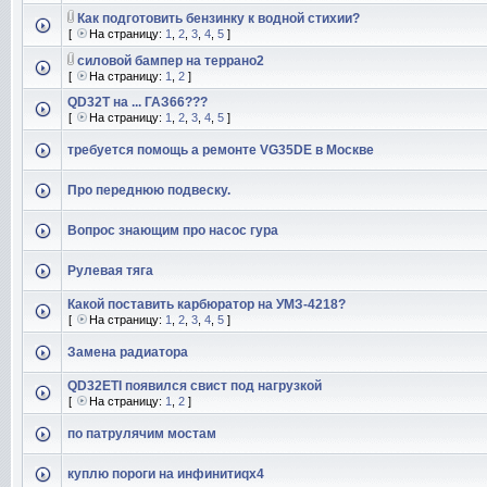
Как подготовить бензинку к водной стихии?
[
На страницу:
1
,
2
,
3
,
4
,
5
]
силовой бампер на террано2
[
На страницу:
1
,
2
]
QD32T на ... ГАЗ66???
[
На страницу:
1
,
2
,
3
,
4
,
5
]
требуется помощь а ремонте VG35DE в Москве
Про переднюю подвеску.
Вопрос знающим про насос гура
Рулевая тяга
Какой поставить карбюратор на УМЗ-4218?
[
На страницу:
1
,
2
,
3
,
4
,
5
]
Замена радиатора
QD32ETI появился свист под нагрузкой
[
На страницу:
1
,
2
]
по патрулячим мостам
куплю пороги на инфинитиqx4