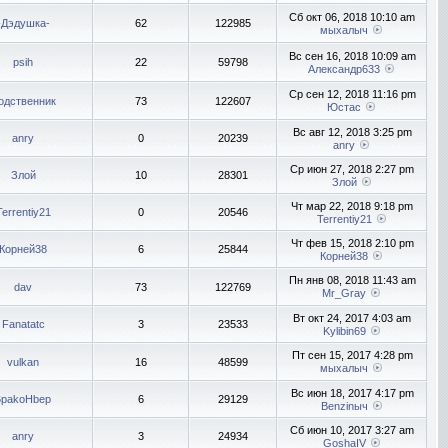
Сб окт 06, 2018 10:10 am
-Дэдушка-
62
122985
мыхалыч
Вс сен 16, 2018 10:09 am
psih
22
59798
Александр633
Ср сен 12, 2018 11:16 pm
одственник
73
122607
Юстас
Вс авг 12, 2018 3:25 pm
anry
0
20239
anry
Ср июн 27, 2018 2:27 pm
Злой
10
28301
Злой
Чт мар 22, 2018 9:18 pm
Terrentiy21
0
20546
Terrentiy21
Чт фев 15, 2018 2:10 pm
Корней38
6
25844
Корней38
Пн янв 08, 2018 11:43 am
dav
73
122769
Mr_Gray
Вт окт 24, 2017 4:03 am
Fanatatc
3
23533
Kylibin69
Пт сен 15, 2017 4:28 pm
vulkan
16
48599
мыхалыч
Вс июн 18, 2017 4:17 pm
6pakoHbep
6
29129
Benzinыч
Сб июн 10, 2017 3:27 am
anry
3
24934
GoshaIV