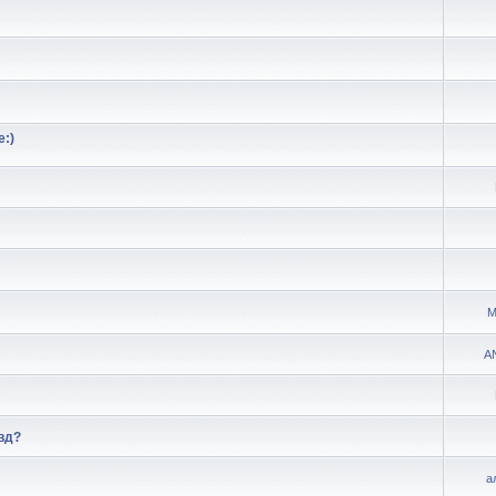
:)
М
A
вд?
а