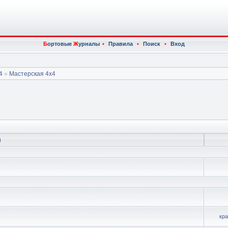
Б
ортовые
Ж
урналы
•
Правила
•
Поиск
•
Вход
4
»
Мастерская 4x4
ы
кр