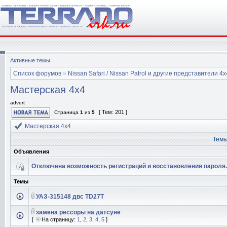
Активные темы
Список форумов
»
Nissan Safari / Nissan Patrol и другие представители 4x
Мастерская 4x4
advert
[ Тем: 201 ]
Страница
1
из
5
Мастерская 4x4
Тем
Объявления
Отключена возможность регистраций и восстановления пароля.
Темы
УАЗ-315148 двс TD27T
замена рессоры на датсуне
[
На страницу:
1
,
2
,
3
,
4
,
5
]