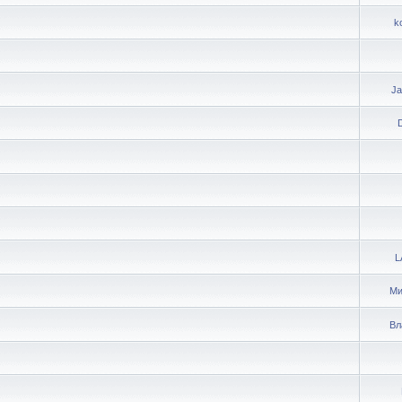
k
Ja
L
Ми
Вл