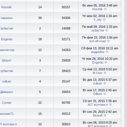
Вс июн 05, 2016 3:48 am
Kosstik
14
50157
Kosstik
Чт июн 02, 2016 1:16 am
тараныч
39
84306
Y_ety
Пн май 09, 2016 1:33 pm
зубастик
2
24088
зубастик
Пн фев 15, 2016 1:56 pm
Evgeniu
18
52171
kot-off-road
Сб фев 13, 2016 10:11 am
манчестер
12
34263
андрейка
Чт янв 28, 2016 10:32 pm
Шпунт
3
25828
Evgeniu
Ср янв 13, 2016 5:02 pm
зубастик
7
28423
M.Usic
Вс дек 13, 2015 5:37 pm
vulkan
4
25147
vulkan
Вт ноя 17, 2015 2:45 am
Диваныч
5
26653
Gilbert
Сб окт 31, 2015 7:35 am
Супер
22
60795
ALT всетаки я
Вт сен 29, 2015 2:42 am
мызник71
15
45513
Белый
Вс сен 06, 2015 8:25 pm
T всетаки я
10
30823
ALT всетаки я