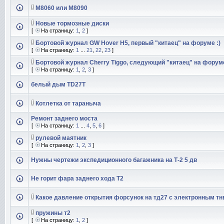
М8060 или М8090
Новые тормозные диски
[
На страницу:
1
,
2
]
Бортовой журнал GW Hover H5, первый "китаец" на форуме :)
[
На страницу:
1
...
21
,
22
,
23
]
Бортовой журнал Cherry Tiggo, следующий "китаец" на форуме
[
На страницу:
1
,
2
,
3
]
белый дым TD27T
Котлетка от тараныча
Ремонт заднего моста
[
На страницу:
1
...
4
,
5
,
6
]
рулевой маятник
[
На страницу:
1
,
2
,
3
]
Нужны чертежи экспедиционного багажника на Т-2 5 дв
Не горит фара заднего хода Т2
Какое давление открытия форсунок на тд27 с электронным тн
пружины т2
[
На страницу:
1
,
2
]