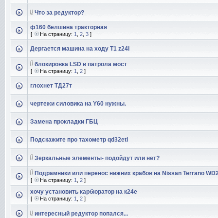
Что за редуктор?
ф160 белшина тракторная
[
На страницу:
1
,
2
,
3
]
Дергается машина на ходу Т1 z24i
блокировка LSD в патрола мост
[
На страницу:
1
,
2
]
глохнет ТД27т
чертежи силовика на Y60 нужны.
Замена прокладки ГБЦ
Подскажите про тахометр qd32eti
Зеркальные элементы- подойдут или нет?
Подрамники или перенос нижних крабов на Nissan Terrano WD2
[
На страницу:
1
,
2
]
хочу установить карбюратор на к24е
[
На страницу:
1
,
2
]
интересный редуктор попался...