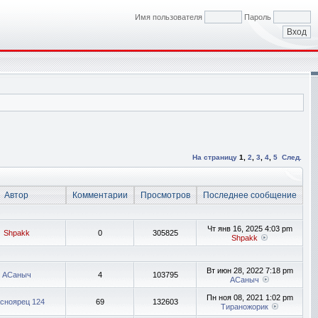
Имя пользователя
Пароль
На страницу
1
,
2
,
3
,
4
,
5
След.
Автор
Комментарии
Просмотров
Последнее сообщение
Чт янв 16, 2025 4:03 pm
Shpakk
0
305825
Shpakk
Вт июн 28, 2022 7:18 pm
АСаныч
4
103795
АСаныч
Пн ноя 08, 2021 1:02 pm
асноярец 124
69
132603
Тираножорик