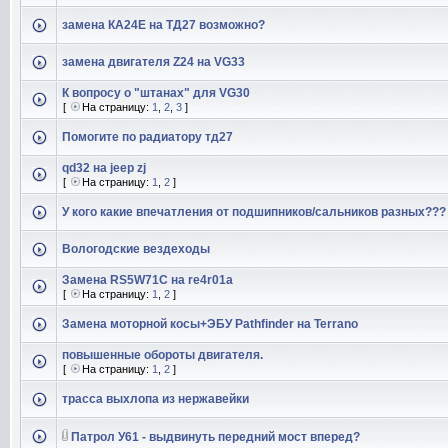
замена КА24Е на ТД27 возможно?
замена двигателя Z24 на VG33
К вопросу о "штанах" для VG30
[
На страницу:
1
,
2
,
3
]
Помогите по радиатору тд27
qd32 на jeep zj
[
На страницу:
1
,
2
]
У кого какие впечатления от подшипников/сальников разных???
Вологодские вездеходы
Замена RS5W71C на re4r01a
[
На страницу:
1
,
2
]
Замена моторной косы+ЭБУ Pathfinder на Terrano
повышенные обороты двигателя.
[
На страницу:
1
,
2
]
трасса выхлопа из нержавейки
Патрол У61 - выдвинуть передний мост вперед?