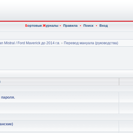
Б
ортовые
Ж
урналы
•
Правила
•
Поиск
•
Вход
n Mistral / Ford Maverick до 2014 г.в.
»
Перевод мануала (руководства)
ы
 пароля.
анские)