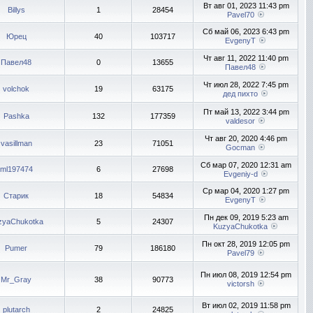
Вт авг 01, 2023 11:43 pm
Billys
1
28454
Pavel70
Сб май 06, 2023 6:43 pm
Юрец
40
103717
EvgenyT
Чт авг 11, 2022 11:40 pm
Павел48
0
13655
Павел48
Чт июл 28, 2022 7:45 pm
volchok
19
63175
дед пихто
Пт май 13, 2022 3:44 pm
Pashka
132
177359
valdesor
Чт авг 20, 2020 4:46 pm
vasillman
23
71051
Gocman
Сб мар 07, 2020 12:31 am
ml197474
6
27698
Evgeniy-d
Ср мар 04, 2020 1:27 pm
Старик
18
54834
EvgenyT
Пн дек 09, 2019 5:23 am
zyaChukotka
5
24307
KuzyaChukotka
Пн окт 28, 2019 12:05 pm
Pumer
79
186180
Pavel79
Пн июл 08, 2019 12:54 pm
Mr_Gray
38
90773
victorsh
Вт июл 02, 2019 11:58 pm
plutarch
2
24825