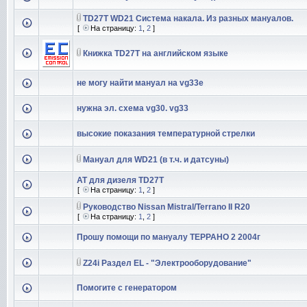
TD27T WD21 Система накала. Из разных мануалов.
[
На страницу:
1
,
2
]
Книжка TD27T на английском языке
не могу найти мануал на vg33e
нужна эл. схема vg30. vg33
высокие показания температурной стрелки
Мануал для WD21 (в т.ч. и датсуны)
AT для дизеля TD27T
[
На страницу:
1
,
2
]
Руководство Nissan Mistral/Terrano II R20
[
На страницу:
1
,
2
]
Прошу помощи по мануалу ТЕРРАНО 2 2004г
Z24i Раздел EL - "Электрооборудование"
Помогите с генератором