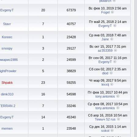
plutarch
Вс фев 10, 2019 2:56 am
EvgenyT
20
67379
Fogel
Пт май 25, 2018 2:14 am
Stavr
7
40757
EvgenyT
Ср янв 03, 2018 7:48 am
Koreec
1
23428
Jane
Вс окт 15, 2017 7:31 pm
snoopy
3
29127
az353359
Вт сен 05, 2017 11:16 pm
омарио1986
2
24599
EvgenyT
Сб сен 02, 2017 2:35 am
ightProwler
5
38829
diod
Чт мар 09, 2017 9:54 pm
Shpakk
23
59255
lexxij
Пт фев 10, 2017 10:44 pm
dimk310
16
54598
tony.antonios
Ср фев 08, 2017 10:54 pm
TERRAN 2
7
33246
tony.antonios
Сб апр 16, 2016 10:54 am
EvgenyT
14
45340
Темыч 52 rus
Ср дек 16, 2015 1:14 am
memen
1
23548
sokol