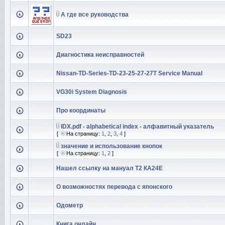
А где все руководства
SD23
Диагностика неисправностей
Nissan-TD-Series-TD-23-25-27-27T Service Manual
VG30i System Diagnosis
Про координаты
IDX.pdf - alphabetical index - алфавитный указатель
[
На страницу:
1
,
2
,
3
,
4
]
значение и использование кнопок
[
На страницу:
1
,
2
]
Нашел ссылку на мануал Т2 КА24Е
О возможностях перевода с японского
Одометр
Книга онлайн