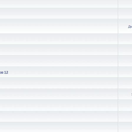
Дм
ов 12