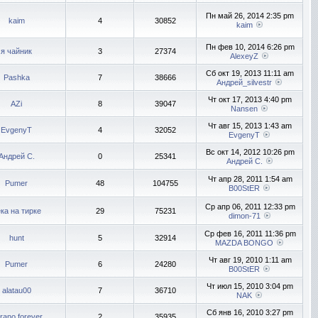
Пн май 26, 2014 2:35 pm
kaim
4
30852
kaim
Пн фев 10, 2014 6:26 pm
я чайник
3
27374
AlexeyZ
Сб окт 19, 2013 11:11 am
Pashka
7
38666
Андрей_silvestr
Чт окт 17, 2013 4:40 pm
AZi
8
39047
Nansen
Чт авг 15, 2013 1:43 am
EvgenyT
4
32052
EvgenyT
Вс окт 14, 2012 10:26 pm
Андрей С.
0
25341
Андрей С.
Чт апр 28, 2011 1:54 am
Pumer
48
104755
B00StER
Ср апр 06, 2011 12:33 pm
ка на тирке
29
75231
dimon-71
Ср фев 16, 2011 11:36 pm
hunt
5
32914
MAZDA BONGO
Чт авг 19, 2010 1:11 am
Pumer
6
24280
B00StER
Чт июл 15, 2010 3:04 pm
alatau00
7
36710
NAK
Сб янв 16, 2010 3:27 pm
rrano forever
2
35935