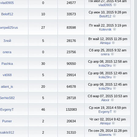
Пн июл 27, 2015 4:54 am
vlad0905
0
24577
vlad0905
Ср июн 10, 2015 9:28 pm
Beloff12
10
33573
Beloff12
Пт май 22, 2015 3:19 pm
итрий25rus
27
83598
Kolevnik
Вт май 12, 2015 11:26 pm
Злой
5
28176
Almiqui
Сб апр 25, 2015 9:32 am
олега
0
23756
олега
Ср апр 08, 2015 12:58 am
Pashka
30
90550
kola29ru
Ср апр 08, 2015 12:49 am
vit068
5
29914
kola29ru
Ср апр 08, 2015 12:45 am
atlant_is
20
64578
kola29ru
Сб мар 07, 2015 10:53 am
SerhioS82
5
28718
Alexir
Ср ноя 19, 2014 4:59 pm
EvgenyT
46
132083
EvgenyT
Чт окт 02, 2014 9:42 pm
Pumer
2
20634
Almiqui
Пн сен 29, 2014 11:28 pm
saikls912
2
31310
Шамиль