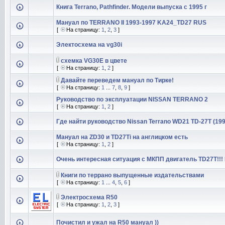
Книга Terrano, Pathfinder. Модели выпуска с 1995 г
Мануал по TERRANO II 1993-1997 KA24_TD27 RUS
[
На страницу:
1
,
2
,
3
]
Электосхема на vg30i
схемка VG30E в цвете
[
На страницу:
1
,
2
]
Давайте переведем мануал по Тирке!
[
На страницу:
1
...
7
,
8
,
9
]
Руководство по эксплуатации NISSAN TERRANO 2
[
На страницу:
1
,
2
]
Где найти руководство Nissan Terrano WD21 TD-27T (199
Мануал на ZD30 и TD27Ti на англицком есть
[
На страницу:
1
,
2
]
Очень интересная ситуация с МКПП двигатель TD27T!!! 
Книги по террано выпущенные издательствами
[
На страницу:
1
...
4
,
5
,
6
]
Электросхема R50
[
На страницу:
1
,
2
,
3
]
Почистил и ужал на R50 мануал ))