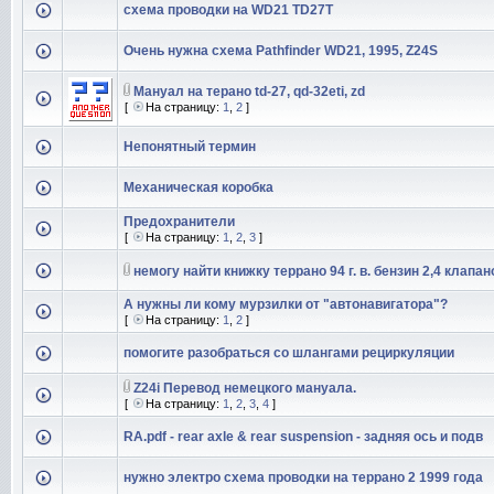
схема проводки на WD21 TD27T
Очень нужна схема Pathfinder WD21, 1995, Z24S
Мануал на терано td-27, qd-32eti, zd
[
На страницу:
1
,
2
]
Непонятный термин
Механическая коробка
Предохранители
[
На страницу:
1
,
2
,
3
]
немогу найти книжку террано 94 г. в. бензин 2,4 клапан
А нужны ли кому мурзилки от "автонавигатора"?
[
На страницу:
1
,
2
]
помогите разобраться со шлангами рециркуляции
Z24i Перевод немецкого мануала.
[
На страницу:
1
,
2
,
3
,
4
]
RA.pdf - rear axle & rear suspension - задняя ось и подв
нужно электро схема проводки на террано 2 1999 года