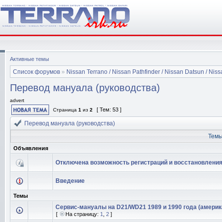
Активные темы
Список форумов
»
Nissan Terrano / Nissan Pathfinder / Nissan Datsun / Nissa
Перевод мануала (руководства)
advert
[ Тем: 53 ]
Страница
1
из
2
Перевод мануала (руководства)
Тем
Объявления
Отключена возможность регистраций и восстановления
Введение
Темы
Сервис-мануалы на D21/WD21 1989 и 1990 года (америк
[
На страницу:
1
,
2
]