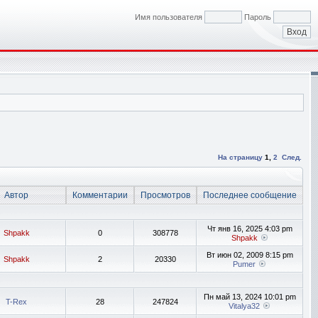
Имя пользователя
Пароль
На страницу
1
,
2
След.
Автор
Комментарии
Просмотров
Последнее сообщение
Чт янв 16, 2025 4:03 pm
Shpakk
0
308778
Shpakk
Вт июн 02, 2009 8:15 pm
Shpakk
2
20330
Pumer
Пн май 13, 2024 10:01 pm
T-Rex
28
247824
Vitalya32