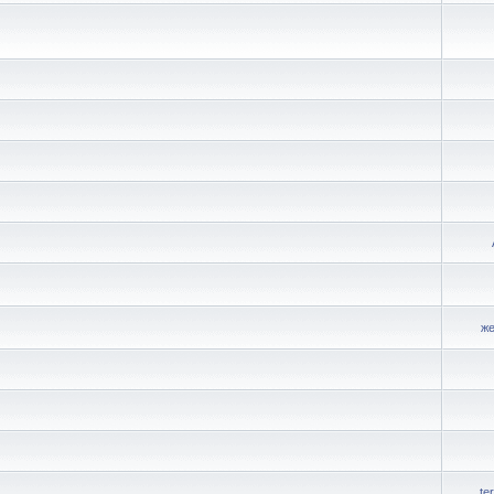
же
te