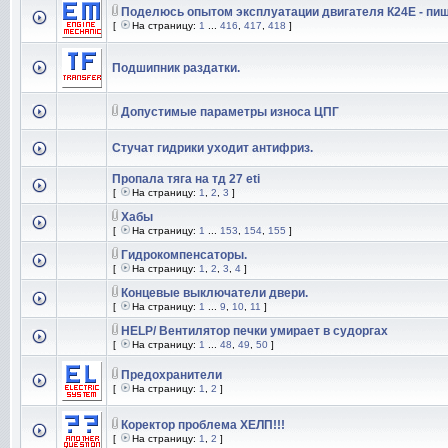
Поделюсь опытом эксплуатации двигателя К24Е - пиш
[
На страницу:
1
...
416
,
417
,
418
]
Подшипник раздатки.
Допустимые параметры износа ЦПГ
Стучат гидрики уходит антифриз.
Пропала тяга на тд 27 eti
[
На страницу:
1
,
2
,
3
]
Хабы
[
На страницу:
1
...
153
,
154
,
155
]
Гидрокомпенсаторы.
[
На страницу:
1
,
2
,
3
,
4
]
Концевые выключатели двери.
[
На страницу:
1
...
9
,
10
,
11
]
HELP/ Вентилятор печки умирает в судоргах
[
На страницу:
1
...
48
,
49
,
50
]
Предохранители
[
На страницу:
1
,
2
]
Коректор проблема ХЕЛП!!!
[
На страницу:
1
,
2
]