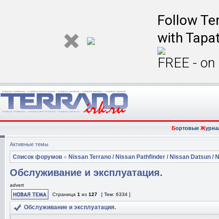
Follow Ter
with Tapat
FREE - on
Б
ортовые
Ж
урна
Активные темы
Список форумов
»
Nissan Terrano / Nissan Pathfinder / Nissan Datsun / N
Обслуживание и эксплуатация.
advert
Страница
1
из
127
[ Тем: 6334 ]
Обслуживание и эксплуатация.