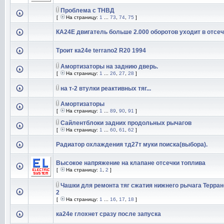
Проблема с ТНВД
[
На страницу:
1
...
73
,
74
,
75
]
КА24Е двигатель больше 2.000 оборотов уходит в отсеч
Троит ка24е terrano2 R20 1994
Амортизаторы на заднию дверь.
[
На страницу:
1
...
26
,
27
,
28
]
на т-2 втулки реактивных тяг...
Амортизаторы
[
На страницу:
1
...
89
,
90
,
91
]
Сайлентблоки задних продольных рычагов
[
На страницу:
1
...
60
,
61
,
62
]
Радиатор охлаждения тд27т муки поиска(выбора).
Высокое напряжение на клапане отсечки топлива
[
На страницу:
1
,
2
]
Чашки для ремонта тяг сжатия нижнего рычага Терран
2
[
На страницу:
1
...
16
,
17
,
18
]
ка24е глохнет сразу после запуска