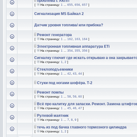
проблема с АКПП
[
На страницу:
1
...
655
,
656
,
657
]
Сигнализация MS Байкал 2
Датчик уровня топлива/ или прибока?
Ремонт генератора
[
На страницу:
1
...
162
,
163
,
164
]
Электронная топливная аппаратура ETi
[
На страницу:
1
...
354
,
355
,
356
]
Сигналку глючит где искать открываю а она закрывает
[
На страницу:
1
,
2
]
Стеклоподъемники
[
На страницу:
1
...
42
,
43
,
44
]
Стуки под ногами шофёра. Т-2
Ремонт помпы
[
На страницу:
1
...
58
,
59
,
60
]
Всё про калитку для запаски. Ремонт. Замена штифтов
[
На страницу:
1
...
45
,
46
,
47
]
Рулевой маятник
[
На страницу:
1
...
7
,
8
,
9
]
течь из под бачка главного тормозного цилиндра
[
На страницу:
1
,
2
]