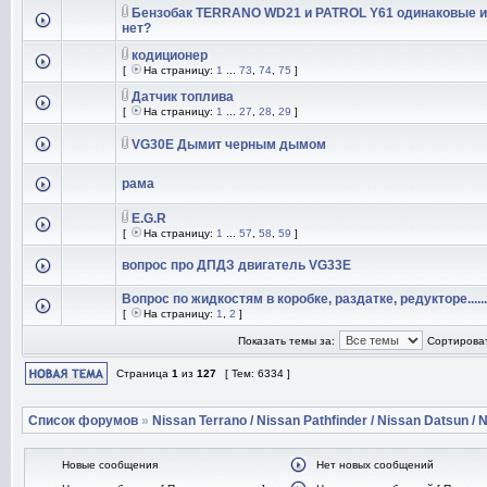
Бензобак TERRANO WD21 и PATROL Y61 одинаковые 
нет?
кодиционер
[
На страницу:
1
...
73
,
74
,
75
]
Датчик топлива
[
На страницу:
1
...
27
,
28
,
29
]
VG30E Дымит черным дымом
рама
E.G.R
[
На страницу:
1
...
57
,
58
,
59
]
вопрос про ДПДЗ двигатель VG33E
Вопрос по жидкостям в коробке, раздатке, редукторе......
[
На страницу:
1
,
2
]
Показать темы за:
Сортироват
Страница
1
из
127
[ Тем: 6334 ]
Список форумов
»
Nissan Terrano / Nissan Pathfinder / Nissan Datsun / N
Новые сообщения
Нет новых сообщений