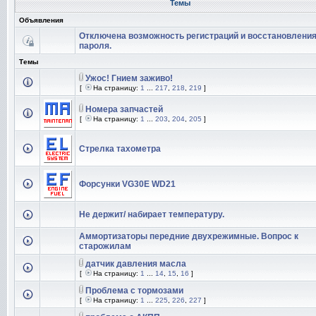
Темы
Объявления
Отключена возможность регистраций и восстановлени
пароля.
Темы
Ужос! Гнием заживо!
[
На страницу:
1
...
217
,
218
,
219
]
Номера запчастей
[
На страницу:
1
...
203
,
204
,
205
]
Стрелка тахометра
Форсунки VG30E WD21
Не держит/ набирает температуру.
Аммортизаторы передние двухрежимные. Вопрос к
старожилам
датчик давления масла
[
На страницу:
1
...
14
,
15
,
16
]
Проблема с тормозами
[
На страницу:
1
...
225
,
226
,
227
]