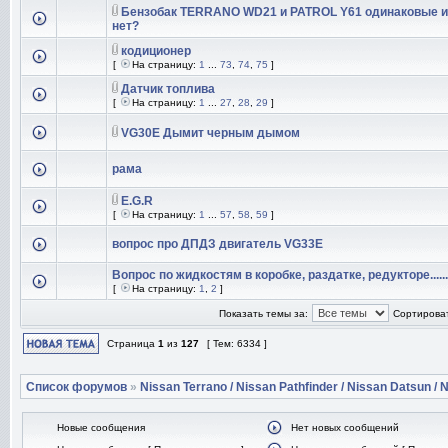
Бензобак TERRANO WD21 и PATROL Y61 одинаковые 
нет?
кодиционер
[
На страницу:
1
...
73
,
74
,
75
]
Датчик топлива
[
На страницу:
1
...
27
,
28
,
29
]
VG30E Дымит черным дымом
рама
E.G.R
[
На страницу:
1
...
57
,
58
,
59
]
вопрос про ДПДЗ двигатель VG33E
Вопрос по жидкостям в коробке, раздатке, редукторе......
[
На страницу:
1
,
2
]
Показать темы за:
Сортироват
Страница
1
из
127
[ Тем: 6334 ]
Список форумов
»
Nissan Terrano / Nissan Pathfinder / Nissan Datsun / N
Новые сообщения
Нет новых сообщений