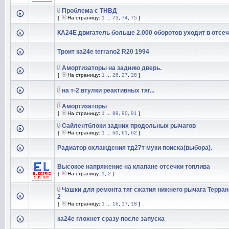
Проблема с ТНВД
[
На страницу:
1
...
73
,
74
,
75
]
КА24Е двигатель больше 2.000 оборотов уходит в отсеч
Троит ка24е terrano2 R20 1994
Амортизаторы на заднию дверь.
[
На страницу:
1
...
26
,
27
,
28
]
на т-2 втулки реактивных тяг...
Амортизаторы
[
На страницу:
1
...
89
,
90
,
91
]
Сайлентблоки задних продольных рычагов
[
На страницу:
1
...
60
,
61
,
62
]
Радиатор охлаждения тд27т муки поиска(выбора).
Высокое напряжение на клапане отсечки топлива
[
На страницу:
1
,
2
]
Чашки для ремонта тяг сжатия нижнего рычага Терран
2
[
На страницу:
1
...
16
,
17
,
18
]
ка24е глохнет сразу после запуска