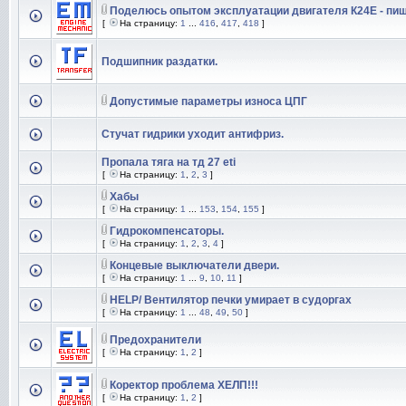
Поделюсь опытом эксплуатации двигателя К24Е - пиш
[
На страницу:
1
...
416
,
417
,
418
]
Подшипник раздатки.
Допустимые параметры износа ЦПГ
Стучат гидрики уходит антифриз.
Пропала тяга на тд 27 eti
[
На страницу:
1
,
2
,
3
]
Хабы
[
На страницу:
1
...
153
,
154
,
155
]
Гидрокомпенсаторы.
[
На страницу:
1
,
2
,
3
,
4
]
Концевые выключатели двери.
[
На страницу:
1
...
9
,
10
,
11
]
HELP/ Вентилятор печки умирает в судоргах
[
На страницу:
1
...
48
,
49
,
50
]
Предохранители
[
На страницу:
1
,
2
]
Коректор проблема ХЕЛП!!!
[
На страницу:
1
,
2
]