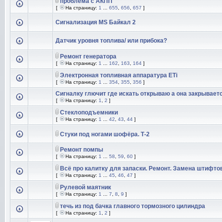
проблема с АКПП
[
На страницу:
1
...
655
,
656
,
657
]
Сигнализация MS Байкал 2
Датчик уровня топлива/ или прибока?
Ремонт генератора
[
На страницу:
1
...
162
,
163
,
164
]
Электронная топливная аппаратура ETi
[
На страницу:
1
...
354
,
355
,
356
]
Сигналку глючит где искать открываю а она закрывает
[
На страницу:
1
,
2
]
Стеклоподъемники
[
На страницу:
1
...
42
,
43
,
44
]
Стуки под ногами шофёра. Т-2
Ремонт помпы
[
На страницу:
1
...
58
,
59
,
60
]
Всё про калитку для запаски. Ремонт. Замена штифтов
[
На страницу:
1
...
45
,
46
,
47
]
Рулевой маятник
[
На страницу:
1
...
7
,
8
,
9
]
течь из под бачка главного тормозного цилиндра
[
На страницу:
1
,
2
]