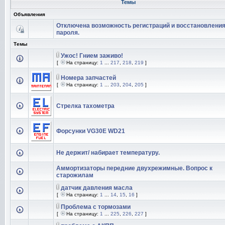
Темы
Объявления
Отключена возможность регистраций и восстановлени
пароля.
Темы
Ужос! Гнием заживо!
[
На страницу:
1
...
217
,
218
,
219
]
Номера запчастей
[
На страницу:
1
...
203
,
204
,
205
]
Стрелка тахометра
Форсунки VG30E WD21
Не держит/ набирает температуру.
Аммортизаторы передние двухрежимные. Вопрос к
старожилам
датчик давления масла
[
На страницу:
1
...
14
,
15
,
16
]
Проблема с тормозами
[
На страницу:
1
...
225
,
226
,
227
]