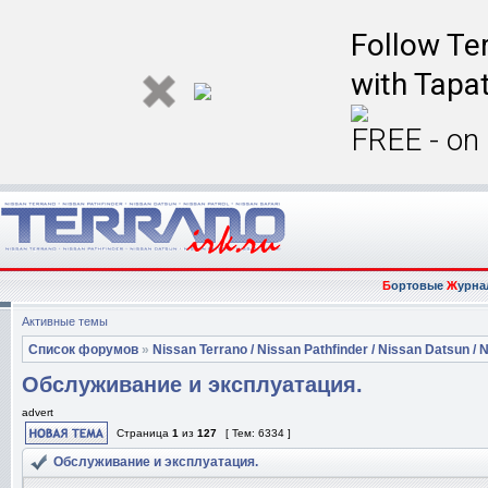
Follow Ter
with Tapat
FREE - on
Б
ортовые
Ж
урна
Активные темы
Список форумов
»
Nissan Terrano / Nissan Pathfinder / Nissan Datsun / N
Обслуживание и эксплуатация.
advert
Страница
1
из
127
[ Тем: 6334 ]
Обслуживание и эксплуатация.