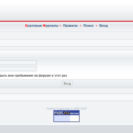
Б
ортовые
Ж
урналы
•
Правила
•
Поиск
•
Вход
рыть мое пребывание на форуме в этот раз
Andrew Fedorchuk © 2005-2026