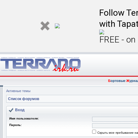
Follow Ter
with Tapat
FREE - on
Б
ортовые
Ж
урна
Активные темы
Список форумов
Вход
Имя пользователя:
Пароль:
Скрыть мое пребывание на