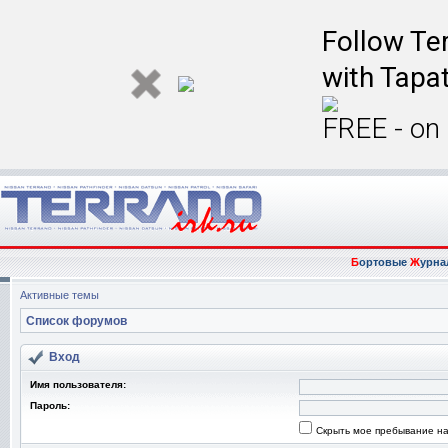
Follow Ter
with Tapat
FREE - on
Б
ортовые
Ж
урна
Активные темы
Список форумов
Вход
Имя пользователя:
Пароль:
Скрыть мое пребывание на