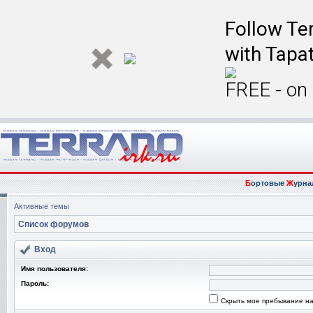
Follow Ter
with Tapat
FREE - on
Б
ортовые
Ж
урна
Активные темы
Список форумов
Вход
Имя пользователя:
Пароль:
Скрыть мое пребывание на