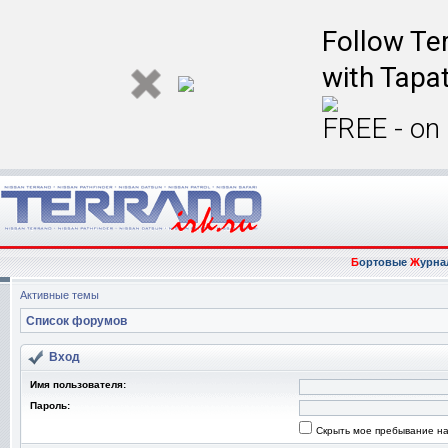
Follow Ter
with Tapat
FREE - on
Б
ортовые
Ж
урна
Активные темы
Список форумов
Вход
Имя пользователя:
Пароль:
Скрыть мое пребывание на