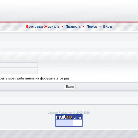
Б
ортовые
Ж
урналы
•
Правила
•
Поиск
•
Вход
рыть мое пребывание на форуме в этот раз
Andrew Fedorchuk © 2005-2026