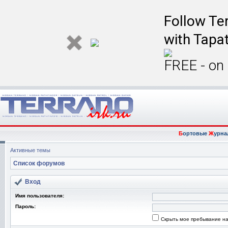
Follow Ter
with Tapat
FREE - on
Б
ортовые
Ж
урна
Активные темы
Список форумов
Вход
Имя пользователя:
Пароль:
Скрыть мое пребывание на