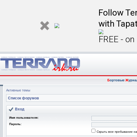
Follow Ter
with Tapat
FREE - on
Б
ортовые
Ж
урна
Активные темы
Список форумов
Вход
Имя пользователя:
Пароль:
Скрыть мое пребывание на