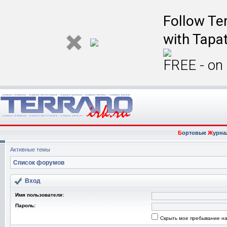
Follow Ter
with Tapat
FREE - on
Б
ортовые
Ж
урна
Активные темы
Список форумов
Вход
Имя пользователя:
Пароль:
Скрыть мое пребывание на