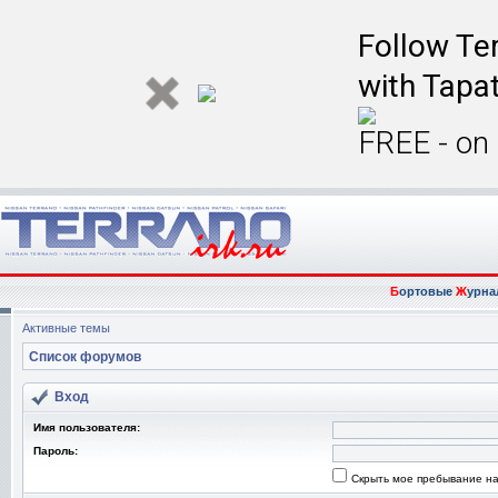
Follow Ter
with Tapat
FREE - on
Б
ортовые
Ж
урна
Активные темы
Список форумов
Вход
Имя пользователя:
Пароль:
Скрыть мое пребывание на