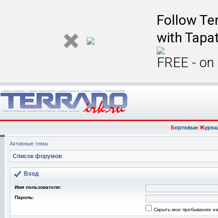
Follow Ter
with Tapat
FREE - on
Б
ортовые
Ж
урна
Активные темы
Список форумов
Вход
Имя пользователя:
Пароль:
Скрыть мое пребывание на