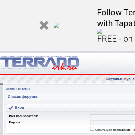
Follow Ter
with Tapat
FREE - on
Б
ортовые
Ж
урна
Активные темы
Список форумов
Вход
Имя пользователя:
Пароль:
Скрыть мое пребывание на