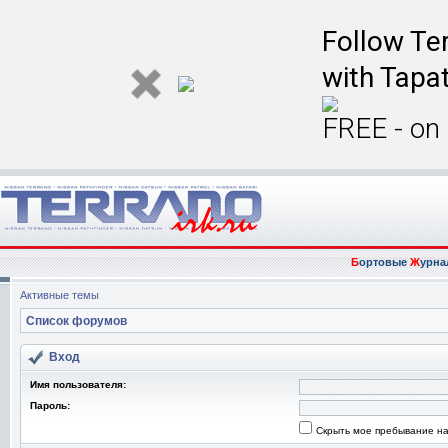
Follow Ter
with Tapat
FREE - on
Б
ортовые
Ж
урна
Активные темы
Список форумов
Вход
Имя пользователя:
Пароль:
Скрыть мое пребывание на