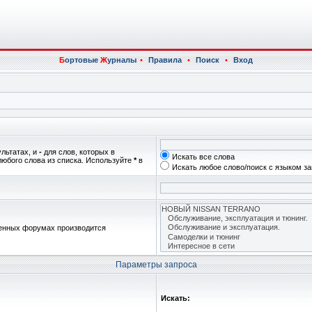
Б
ортовые
Ж
урналы
•
Правила
•
Поиск
•
Вход
ультатах, и
-
для слов, которых в
Искать все слова
любого слова из списка. Используйте
*
в
Искать любое слово/поиск с языком з
женных форумах производится
Параметры запроса
Искать: