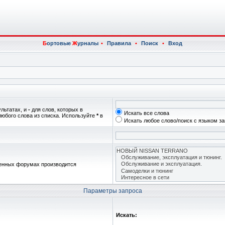
Б
ортовые
Ж
урналы
•
Правила
•
Поиск
•
Вход
ультатах, и
-
для слов, которых в
Искать все слова
любого слова из списка. Используйте
*
в
Искать любое слово/поиск с языком з
женных форумах производится
Параметры запроса
Искать: