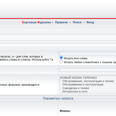
Б
ортовые
Ж
урналы
•
Правила
•
Поиск
•
Вход
ультатах, и
-
для слов, которых в
Искать все слова
любого слова из списка. Используйте
*
в
Искать любое слово/поиск с языком з
женных форумах производится
Параметры запроса
Искать: