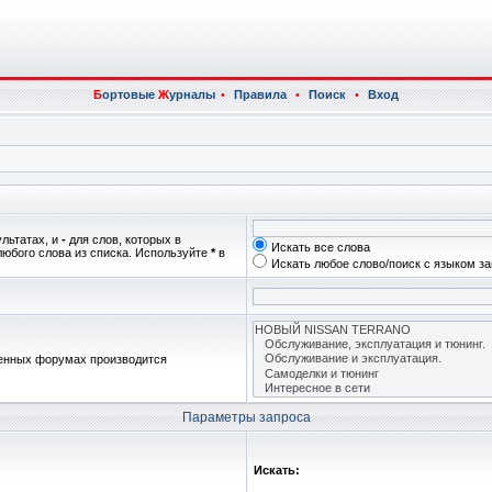
Б
ортовые
Ж
урналы
•
Правила
•
Поиск
•
Вход
ультатах, и
-
для слов, которых в
Искать все слова
любого слова из списка. Используйте
*
в
Искать любое слово/поиск с языком з
женных форумах производится
Параметры запроса
Искать: