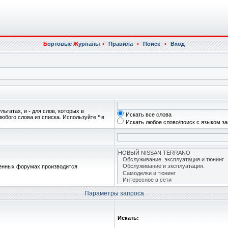
Б
ортовые
Ж
урналы
•
Правила
•
Поиск
•
Вход
ультатах, и
-
для слов, которых в
Искать все слова
любого слова из списка. Используйте
*
в
Искать любое слово/поиск с языком з
женных форумах производится
Параметры запроса
Искать: