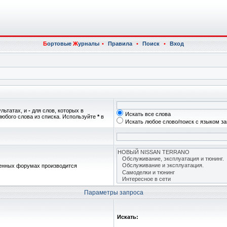
Б
ортовые
Ж
урналы
•
Правила
•
Поиск
•
Вход
ультатах, и
-
для слов, которых в
Искать все слова
любого слова из списка. Используйте
*
в
Искать любое слово/поиск с языком з
женных форумах производится
Параметры запроса
Искать: