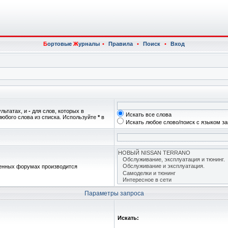
Б
ортовые
Ж
урналы
•
Правила
•
Поиск
•
Вход
ультатах, и
-
для слов, которых в
Искать все слова
любого слова из списка. Используйте
*
в
Искать любое слово/поиск с языком з
женных форумах производится
Параметры запроса
Искать: