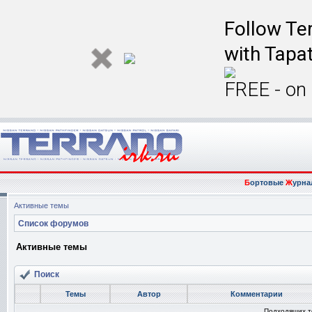
Follow Ter
with Tapat
FREE - on
Б
ортовые
Ж
урна
Активные темы
Список форумов
Активные темы
Поиск
Темы
Автор
Комментарии
Подходящих т