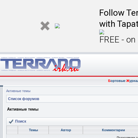
Follow Ter
with Tapat
FREE - on
Б
ортовые
Ж
урна
Активные темы
Список форумов
Активные темы
Поиск
Темы
Автор
Комментарии
Подходящих т